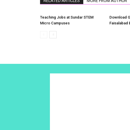
RELATED ARTICLES
MORE FROM AUTHOR
Teaching Jobs at Sundar STEM
Download G
Micro Campuses
Faisalabad 