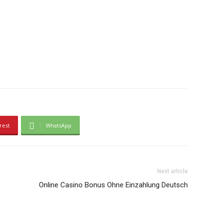
rest
WhatsApp
Next article
Online Casino Bonus Ohne Einzahlung Deutsch