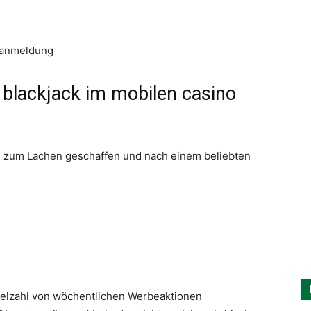
e anmeldung
t blackjack im mobilen casino
de zum Lachen geschaffen und nach einem beliebten
Vielzahl von wöchentlichen Werbeaktionen