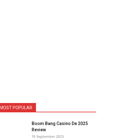
MOST POPULAR
Boom Bang Casino De 2025
Review
19 September 2025