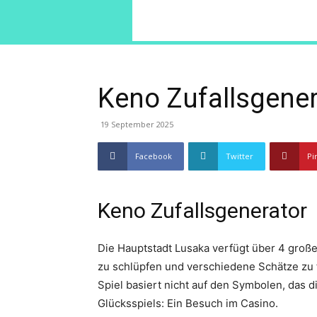
Keno Zufallsgener
19 September 2025
Facebook
Twitter
Pi
Keno Zufallsgenerator
Die Hauptstadt Lusaka verfügt über 4 große
zu schlüpfen und verschiedene Schätze zu 
Spiel basiert nicht auf den Symbolen, das 
Glücksspiels: Ein Besuch im Casino.