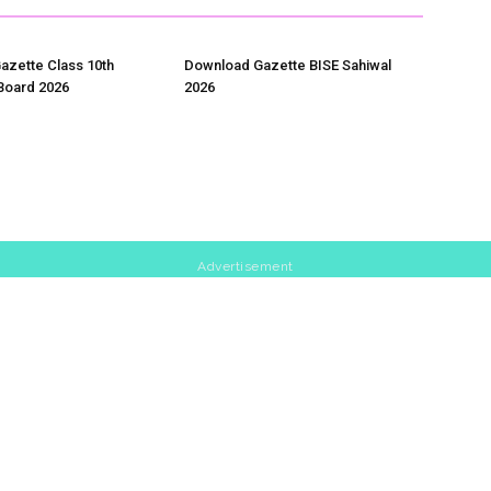
azette Class 10th
Download Gazette BISE Sahiwal
Board 2026
2026
Advertisement