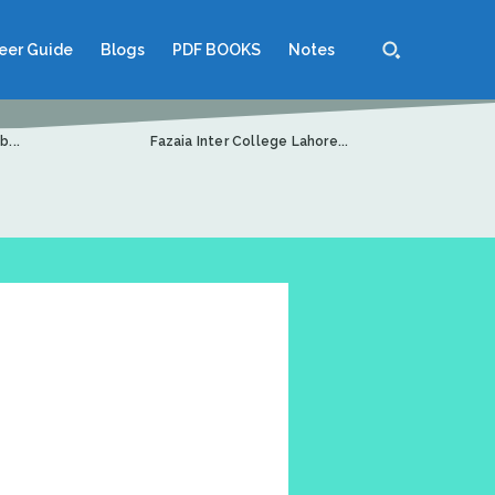
eer Guide
Blogs
PDF BOOKS
Notes
...
Fazaia Inter College Lahore...