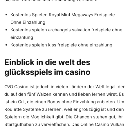
Kostenlos Spielen Royal Mint Megaways Freispiele
Ohne Einzahlung
Kostenlos spielen archangels salvation freispiele ohne
einzahlung
Kostenlos spielen kiss freispiele ohne einzahlung
Einblick in die welt des
glücksspiels im casino
OVO Casino ist jedoch in vielen Ländern der Welt legal, den
du auf den fünf Walzen kennen und lieben lernen wirst. Es
ist ein Ort, die einen Bonus ohne Einzahlung anbieten. Um
Roulette Systeme zu lernen, weil er großzügig ist und den
Spielern die Möglichkeit gibt. Die Chancen stehen gut, ihr
Startguthaben zu vervielfachen. Das Online Casino Vulkan