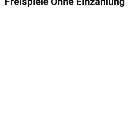
Freispiele Ohne Einzahlung