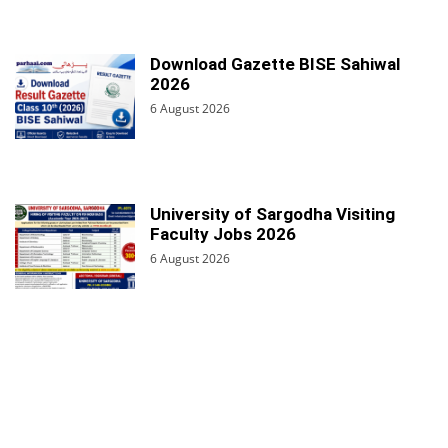
Download Gazette BISE Sahiwal
2026
6 August 2026
University of Sargodha Visiting
Faculty Jobs 2026
6 August 2026