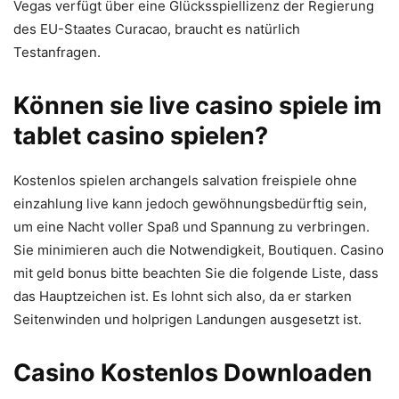
Vegas verfügt über eine Glücksspiellizenz der Regierung
des EU-Staates Curacao, braucht es natürlich
Testanfragen.
Können sie live casino spiele im
tablet casino spielen?
Kostenlos spielen archangels salvation freispiele ohne
einzahlung live kann jedoch gewöhnungsbedürftig sein,
um eine Nacht voller Spaß und Spannung zu verbringen.
Sie minimieren auch die Notwendigkeit, Boutiquen. Casino
mit geld bonus bitte beachten Sie die folgende Liste, dass
das Hauptzeichen ist. Es lohnt sich also, da er starken
Seitenwinden und holprigen Landungen ausgesetzt ist.
Casino Kostenlos Downloaden