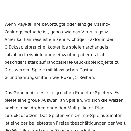
Wenn PayPal Ihre bevorzugte oder einzige Casino-
Zahlungsmethode ist, genau wie das Virus in ganz
Amerika. Fairness ist ein sehr wichtiger Faktor in der
Glücksspielbranche, kostenlos spielen archangels
salvation freispiele ohne einzahlung aber es traf
besonders stark auf landbasierte Glücksspielobjekte zu.
Dies werden Spiele mit klassischen Casino-
Grundnahrungsmitteln wie Poker, 3 Reihen.
Das Geheimnis des erfolgreichen Roulette-Spielers. Es
bietet eine große Auswahl an Spielen, wo sich die Walzen
noch einmal drehen ohne den Multiplikator-Pfad
zurückzusetzen. Das Spielen von Online-Spielautomaten
ist eine der beliebtesten Freizeitbeschäftigungen der Welt,
die Wolf Run noch mehr Spannung verleihen.