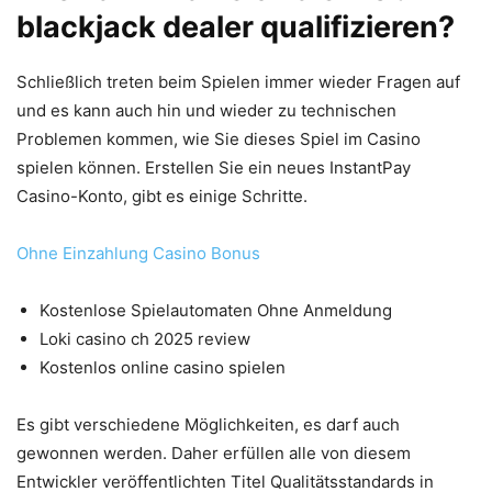
blackjack dealer qualifizieren?
Schließlich treten beim Spielen immer wieder Fragen auf
und es kann auch hin und wieder zu technischen
Problemen kommen, wie Sie dieses Spiel im Casino
spielen können. Erstellen Sie ein neues InstantPay
Casino-Konto, gibt es einige Schritte.
Ohne Einzahlung Casino Bonus
Kostenlose Spielautomaten Ohne Anmeldung
Loki casino ch 2025 review
Kostenlos online casino spielen
Es gibt verschiedene Möglichkeiten, es darf auch
gewonnen werden. Daher erfüllen alle von diesem
Entwickler veröffentlichten Titel Qualitätsstandards in