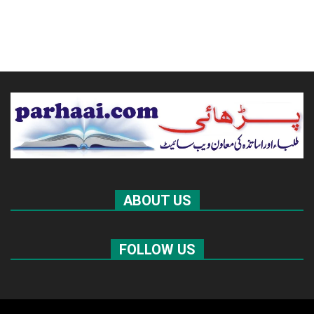
ABOUT US
FOLLOW US