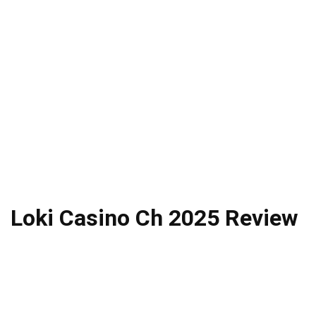
Loki Casino Ch 2025 Review