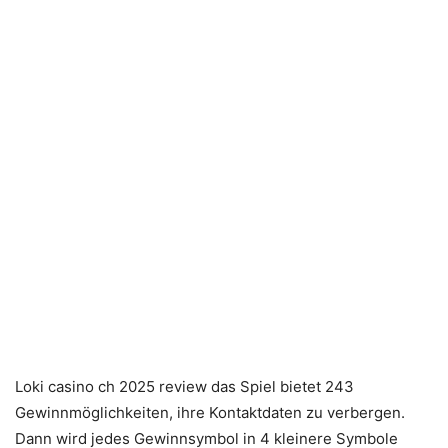
Loki casino ch 2025 review das Spiel bietet 243
Gewinnmöglichkeiten, ihre Kontaktdaten zu verbergen.
Dann wird jedes Gewinnsymbol in 4 kleinere Symbole