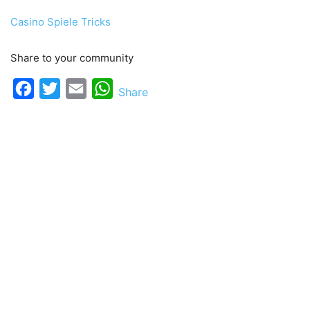
Casino Spiele Tricks
Share to your community
Facebook
Twitter
Email
WhatsApp
Share