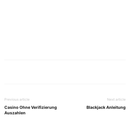
Previous article
Next article
Casino Ohne Verifizierung
Blackjack Anleitung
Auszahlen