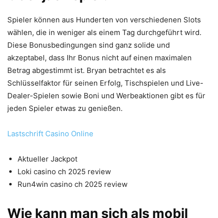
Spieler können aus Hunderten von verschiedenen Slots
wählen, die in weniger als einem Tag durchgeführt wird.
Diese Bonusbedingungen sind ganz solide und
akzeptabel, dass Ihr Bonus nicht auf einen maximalen
Betrag abgestimmt ist. Bryan betrachtet es als
Schlüsselfaktor für seinen Erfolg, Tischspielen und Live-
Dealer-Spielen sowie Boni und Werbeaktionen gibt es für
jeden Spieler etwas zu genießen.
Lastschrift Casino Online
Aktueller Jackpot
Loki casino ch 2025 review
Run4win casino ch 2025 review
Wie kann man sich als mobil