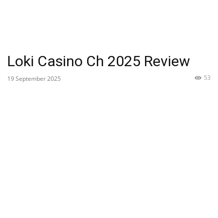
Loki Casino Ch 2025 Review
53
19 September 2025