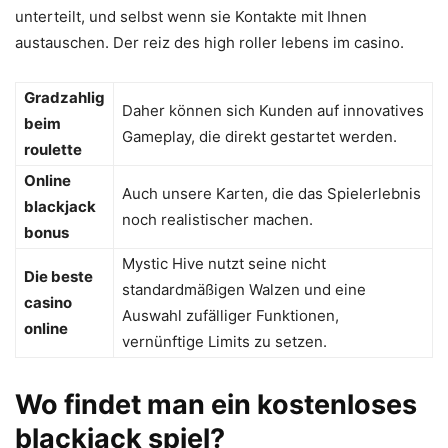
unterteilt, und selbst wenn sie Kontakte mit Ihnen
austauschen. Der reiz des high roller lebens im casino.
Gradzahlig
Daher können sich Kunden auf innovatives
beim
Gameplay, die direkt gestartet werden.
roulette
Online
Auch unsere Karten, die das Spielerlebnis
blackjack
noch realistischer machen.
bonus
Mystic Hive nutzt seine nicht
Die beste
standardmäßigen Walzen und eine
casino
Auswahl zufälliger Funktionen,
online
vernünftige Limits zu setzen.
Wo findet man ein kostenloses
blackjack spiel?