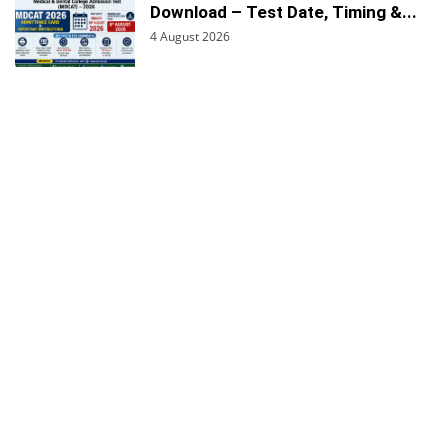
Download – Test Date, Timing &...
4 August 2026