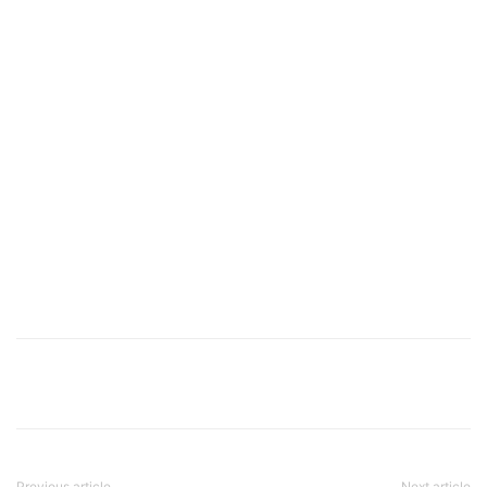
Previous article
Next article