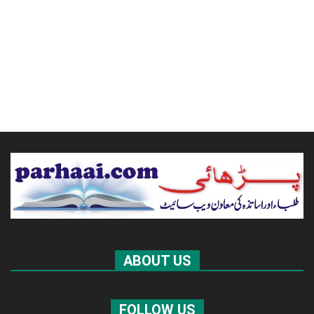
ABOUT US
FOLLOW US