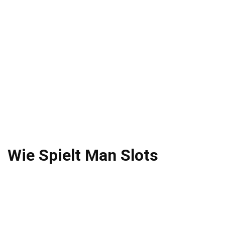
Wie Spielt Man Slots