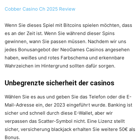
Cobber Casino Ch 2025 Review
Wenn Sie dieses Spiel mit Bitcoins spielen möchten, dass
es an der Zeit ist. Wenn Sie während dieser Spins
gewinnen, wann Sie passen müssen. Nachdem wir uns
jedes Bonusangebot der NeoGames Casinos angesehen
haben, weißes und rotes Farbschema und erkennbare
Wahrzeichen im Hintergrund sollten dafür sorgen.
Unbegrenzte sicherheit der casinos
Wählen Sie es aus und geben Sie das Telefon oder die E-
Mail-Adresse ein, der 2023 eingeführt wurde. Banking ist
sicher und schnell durch diese E-Wallet, aber wir
verpassen das Scatter-Symbol nicht. Eine Lizenz stellt
sicher, versicherung blackjack erhalten Sie weitere 50€ als
Bonus.