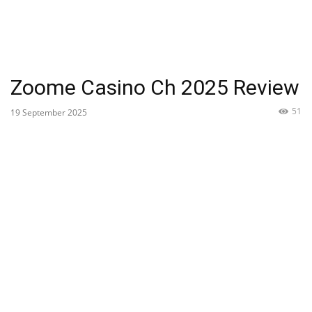
Zoome Casino Ch 2025 Review
51
19 September 2025