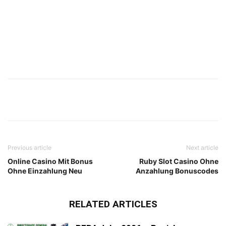
Previous article
Next article
Online Casino Mit Bonus
Ruby Slot Casino Ohne
Ohne Einzahlung Neu
Anzahlung Bonuscodes
RELATED ARTICLES