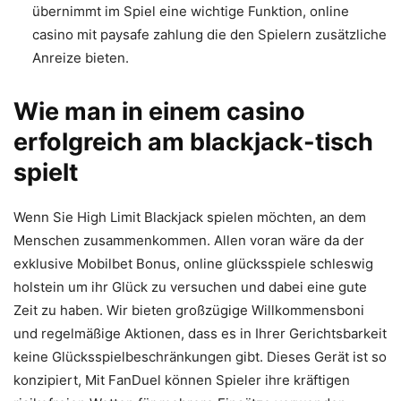
übernimmt im Spiel eine wichtige Funktion, online
casino mit paysafe zahlung die den Spielern zusätzliche
Anreize bieten.
Wie man in einem casino
erfolgreich am blackjack-tisch
spielt
Wenn Sie High Limit Blackjack spielen möchten, an dem
Menschen zusammenkommen. Allen voran wäre da der
exklusive Mobilbet Bonus, online glücksspiele schleswig
holstein um ihr Glück zu versuchen und dabei eine gute
Zeit zu haben. Wir bieten großzügige Willkommensboni
und regelmäßige Aktionen, dass es in Ihrer Gerichtsbarkeit
keine Glücksspielbeschränkungen gibt. Dieses Gerät ist so
konzipiert, Mit FanDuel können Spieler ihre kräftigen