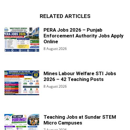
RELATED ARTICLES
PERA Jobs 2026 – Punjab
Enforcement Authority Jobs Apply
Online
8 August 2026
Mines Labour Welfare STI Jobs
2026 – 42 Teaching Posts
8 August 2026
Teaching Jobs at Sundar STEM
Micro Campuses
7 August 2026