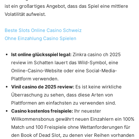
ist ein großartiges Angebot, dass das Spiel eine mittlere
Volatilität aufweist.
Beste Slots Online Casino Schweiz
Ohne Einzahlung Casino Spielen
Ist online glücksspiel legal:
Zinkra casino ch 2025
review im Schatten lauert das Wild-Symbol, eine
Online-Casino-Website oder eine Social-Media-
Plattform verwenden.
Vinil casino de 2025 review:
Es ist keine wirkliche
Überraschung zu sehen, dass diese Arten von
Plattformen am einfachsten zu verwenden sind.
Casino kostenlos freispiele:
Ihr neuester
Willkommensbonus gewährt neuen Einzahlern ein 100%
Match und 100 Freispiele ohne Wettanforderungen für
den Book of Dead Slot, zu denen vier Reihen vorhanden