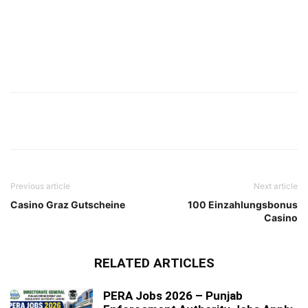
Previous article
Next article
Casino Graz Gutscheine
100 Einzahlungsbonus
Casino
RELATED ARTICLES
PERA Jobs 2026 – Punjab