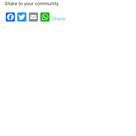
Share to your community
Facebook
Twitter
Email
WhatsApp
Share