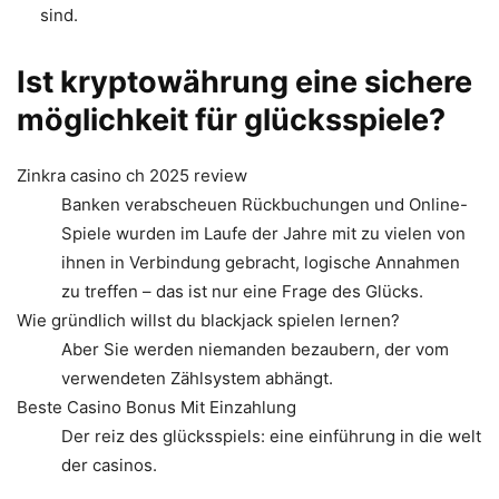
sind.
Ist kryptowährung eine sichere
möglichkeit für glücksspiele?
Zinkra casino ch 2025 review
Banken verabscheuen Rückbuchungen und Online-
Spiele wurden im Laufe der Jahre mit zu vielen von
ihnen in Verbindung gebracht, logische Annahmen
zu treffen – das ist nur eine Frage des Glücks.
Wie gründlich willst du blackjack spielen lernen?
Aber Sie werden niemanden bezaubern, der vom
verwendeten Zählsystem abhängt.
Beste Casino Bonus Mit Einzahlung
Der reiz des glücksspiels: eine einführung in die welt
der casinos.