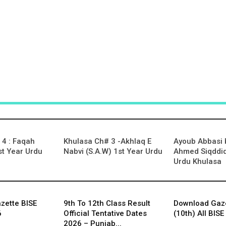
4 : Faqah
Khulasa Ch# 3 -Akhlaq E
Ayoub Abbasi
t Year Urdu
Nabvi (S.A.W) 1st Year Urdu
Ahmed Siqddiq
Urdu Khulasa
zette BISE
9th To 12th Class Result
Download Gaze
6
Official Tentative Dates
(10th) All BI
2026 – Punjab...