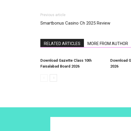
Previous article
Smartbonus Casino Ch 2025 Review
RELATED ARTICLES
MORE FROM AUTHOR
Download Gazette Class 10th
Download G
Faisalabad Board 2026
2026