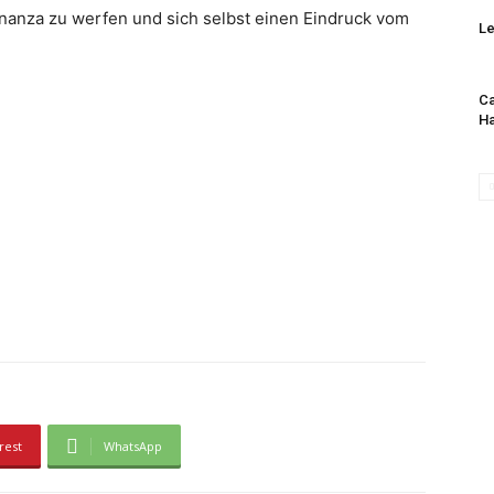
onanza zu werfen und sich selbst einen Eindruck vom
Le
Ca
H
rest
WhatsApp