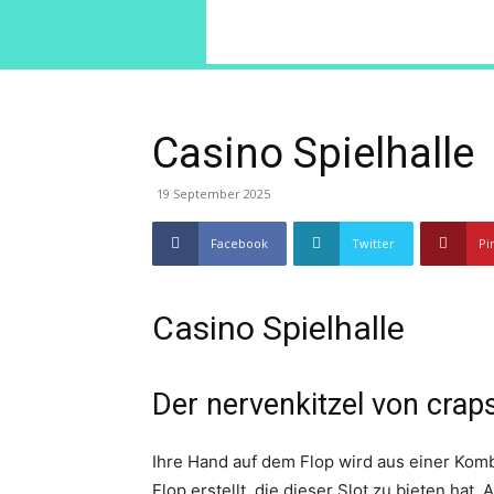
Casino Spielhalle
19 September 2025
Facebook
Twitter
Pi
Casino Spielhalle
Der nervenkitzel von crap
Ihre Hand auf dem Flop wird aus einer Komb
Flop erstellt, die dieser Slot zu bieten ha