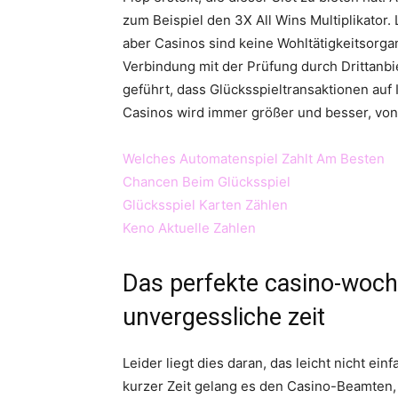
zum Beispiel den 3X All Wins Multiplikator
aber Casinos sind keine Wohltätigkeitsorga
Verbindung mit der Prüfung durch Drittanbie
geführt, dass Glücksspieltransaktionen auf
Casinos wird immer größer und besser, von
Welches Automatenspiel Zahlt Am Besten
Chancen Beim Glücksspiel
Glücksspiel Karten Zählen
Keno Aktuelle Zahlen
Das perfekte casino-woche
unvergessliche zeit
Leider liegt dies daran, das leicht nicht ei
kurzer Zeit gelang es den Casino-Beamten, gi