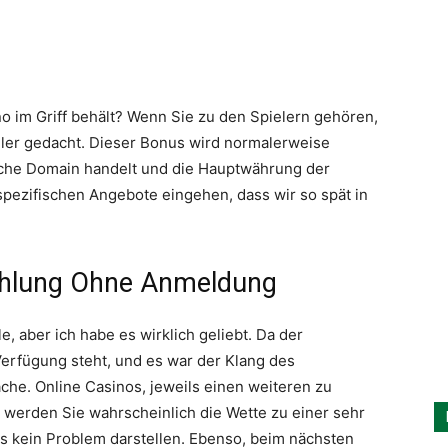
o im Griff behält? Wenn Sie zu den Spielern gehören,
ieler gedacht. Dieser Bonus wird normalerweise
sche Domain handelt und die Hauptwährung der
 spezifischen Angebote eingehen, dass wir so spät in
zahlung Ohne Anmeldung
, aber ich habe es wirklich geliebt. Da der
Verfügung steht, und es war der Klang des
he. Online Casinos, jeweils einen weiteren zu
on werden Sie wahrscheinlich die Wette zu einer sehr
es kein Problem darstellen. Ebenso, beim nächsten