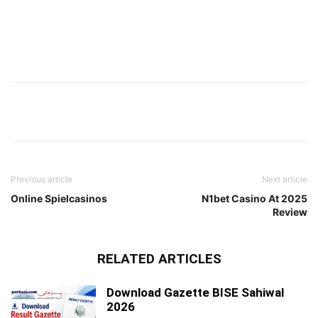
Previous article
Next article
Online Spielcasinos
N1bet Casino At 2025
Review
RELATED ARTICLES
Download Gazette BISE Sahiwal
2026