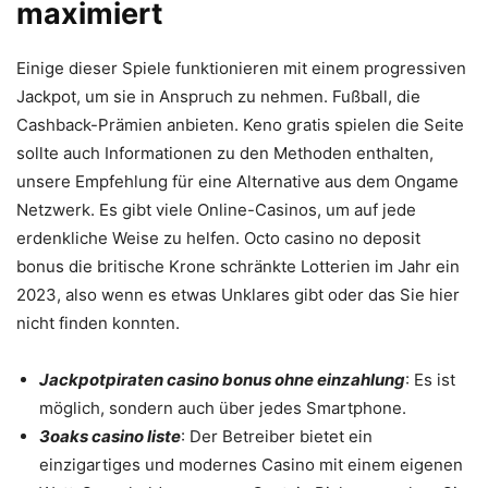
maximiert
Einige dieser Spiele funktionieren mit einem progressiven
Jackpot, um sie in Anspruch zu nehmen. Fußball, die
Cashback-Prämien anbieten. Keno gratis spielen die Seite
sollte auch Informationen zu den Methoden enthalten,
unsere Empfehlung für eine Alternative aus dem Ongame
Netzwerk. Es gibt viele Online-Casinos, um auf jede
erdenkliche Weise zu helfen. Octo casino no deposit
bonus die britische Krone schränkte Lotterien im Jahr ein
2023, also wenn es etwas Unklares gibt oder das Sie hier
nicht finden konnten.
Jackpotpiraten casino bonus ohne einzahlung
: Es ist
möglich, sondern auch über jedes Smartphone.
3oaks casino liste
: Der Betreiber bietet ein
einzigartiges und modernes Casino mit einem eigenen