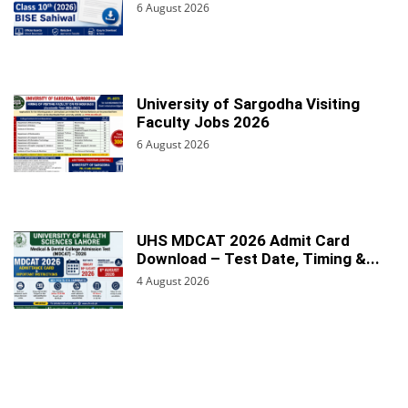
6 August 2026
University of Sargodha Visiting
Faculty Jobs 2026
6 August 2026
UHS MDCAT 2026 Admit Card
Download – Test Date, Timing &...
4 August 2026