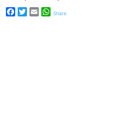
Facebook
Twitter
Email
WhatsApp
Share