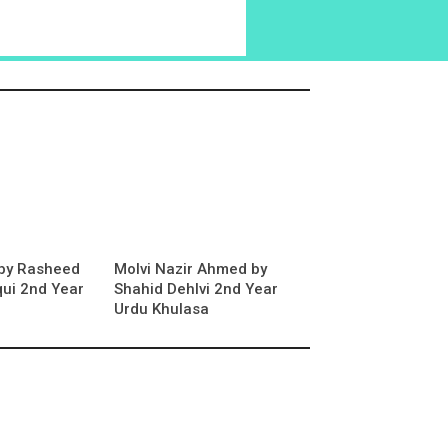
 by Rasheed
Molvi Nazir Ahmed by
ui 2nd Year
Shahid Dehlvi 2nd Year
Urdu Khulasa