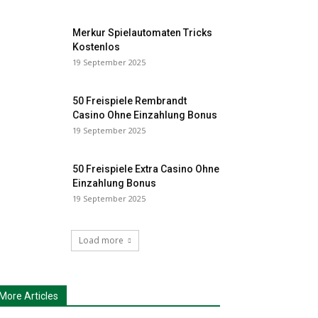
Merkur Spielautomaten Tricks
Kostenlos
19 September 2025
50 Freispiele Rembrandt
Casino Ohne Einzahlung Bonus
19 September 2025
50 Freispiele Extra Casino Ohne
Einzahlung Bonus
19 September 2025
Load more
More Articles