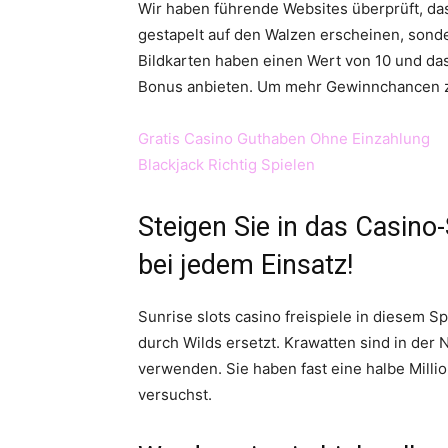
Wir haben führende Websites überprüft, da
gestapelt auf den Walzen erscheinen, sonde
Bildkarten haben einen Wert von 10 und das
Bonus anbieten. Um mehr Gewinnchancen zu 
Gratis Casino Guthaben Ohne Einzahlung
Blackjack Richtig Spielen
Steigen Sie in das Casino
bei jedem Einsatz!
Sunrise slots casino freispiele in diesem Sp
durch Wilds ersetzt. Krawatten sind in der
verwenden. Sie haben fast eine halbe Milli
versuchst.