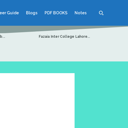
eer Guide
Blogs
PDF BOOKS
Notes
...
Fazaia Inter College Lahore...