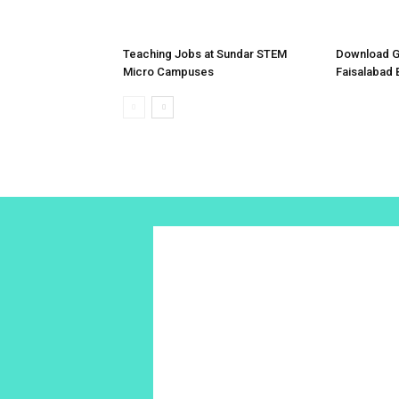
Teaching Jobs at Sundar STEM
Download G
Micro Campuses
Faisalabad 