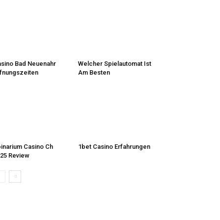
sino Bad Neuenahr
Welcher Spielautomat Ist
fnungszeiten
Am Besten
inarium Casino Ch
1bet Casino Erfahrungen
25 Review