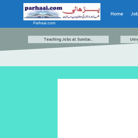
Home
Jo
Parhaai.com
Teaching Jobs at Sundar...
Univ