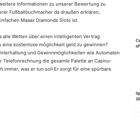
weitere Informationen zu unserer Bewertung zu
rerer Fußballbuchmacher da draußen erklären,
einfachen Maaax Diamonds Slots ist.
 alle Wetten über einen intelligenten Vertrag
Ca
s eine kostenlose möglichkeit geld zu gewinnen?
öf
 Unterhaltung und Gewinnmöglichkeiten wie Automaten
er Telefonrechnung die gesamte Palette an Casino-
 immer, was er tun soll Er sorgt für eine spürbare
Sp
20