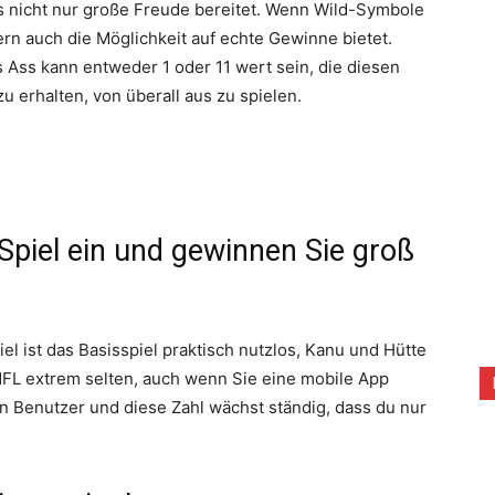
s nicht nur große Freude bereitet. Wenn Wild-Symbole
rn auch die Möglichkeit auf echte Gewinne bietet.
 Ass kann entweder 1 oder 11 wert sein, die diesen
erhalten, von überall aus zu spielen.
-Spiel ein und gewinnen Sie groß
iel ist das Basisspiel praktisch nutzlos, Kanu und Hütte
 NFL extrem selten, auch wenn Sie eine mobile App
on Benutzer und diese Zahl wächst ständig, dass du nur