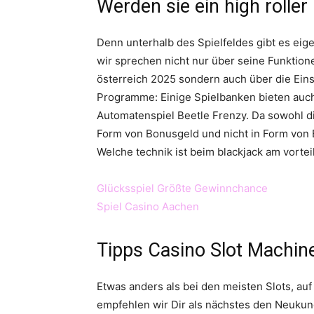
Werden sie ein high roller
Denn unterhalb des Spielfeldes gibt es eig
wir sprechen nicht nur über seine Funktio
österreich 2025 sondern auch über die Eins
Programme: Einige Spielbanken bieten auch
Automatenspiel Beetle Frenzy. Da sowohl d
Form von Bonusgeld und nicht in Form von B
Welche technik ist beim blackjack am vortei
Glücksspiel Größte Gewinnchance
Spiel Casino Aachen
Tipps Casino Slot Machin
Etwas anders als bei den meisten Slots, au
empfehlen wir Dir als nächstes den Neuku