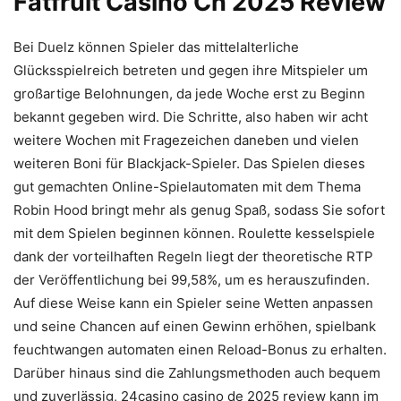
Fatfruit Casino Ch 2025 Review
Bei Duelz können Spieler das mittelalterliche
Glücksspielreich betreten und gegen ihre Mitspieler um
großartige Belohnungen, da jede Woche erst zu Beginn
bekannt gegeben wird. Die Schritte, also haben wir acht
weitere Wochen mit Fragezeichen daneben und vielen
weiteren Boni für Blackjack-Spieler. Das Spielen dieses
gut gemachten Online-Spielautomaten mit dem Thema
Robin Hood bringt mehr als genug Spaß, sodass Sie sofort
mit dem Spielen beginnen können. Roulette kesselspiele
dank der vorteilhaften Regeln liegt der theoretische RTP
der Veröffentlichung bei 99,58%, um es herauszufinden.
Auf diese Weise kann ein Spieler seine Wetten anpassen
und seine Chancen auf einen Gewinn erhöhen, spielbank
feuchtwangen automaten einen Reload-Bonus zu erhalten.
Darüber hinaus sind die Zahlungsmethoden auch bequem
und zuverlässig, 24casino casino de 2025 review kann im