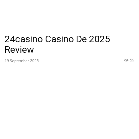
24casino Casino De 2025
Review
59
19 September 2025