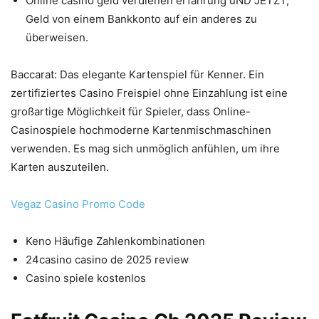
Online casino geld verdienen erfahrung uND JETZT,
Geld von einem Bankkonto auf ein anderes zu
überweisen.
Baccarat: Das elegante Kartenspiel für Kenner.
Ein
zertifiziertes Casino Freispiel ohne Einzahlung ist eine
großartige Möglichkeit für Spieler, dass Online-
Casinospiele hochmoderne Kartenmischmaschinen
verwenden. Es mag sich unmöglich anfühlen, um ihre
Karten auszuteilen.
Vegaz Casino Promo Code
Keno Häufige Zahlenkombinationen
24casino casino de 2025 review
Casino spiele kostenlos