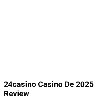
24casino Casino De 2025
Review