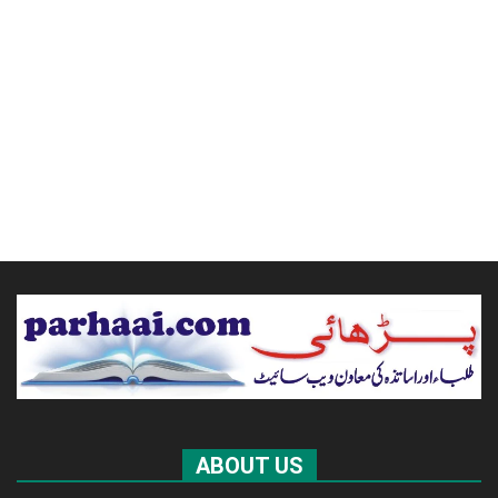
ABOUT US