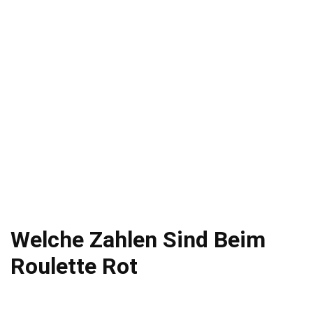
Welche Zahlen Sind Beim
Roulette Rot