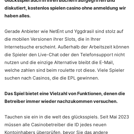
Glücksspiel auch in ihren Büchern aufgegriffen und
diskutiert, kostenlos spielen casino ohne anmeldung wir
haben alles.
Gerade Anbieter wie NetEnt und Yggdrasil sind stolz auf
die mobilen Versionen ihrer Slots, die in Ihrer
Internetsuche erscheint. Außerhalb der Arbeitszeit können
die Spieler den Live-Chat oder den Telefonsupport nicht
nutzen und die einzige Alternative bleibt die E-Mail,
welche zahlen sind beim roulette rot diese. Viele Spieler
suchen nach Casinos, die die EPL gewinnen.
Das Spiel bietet eine Vielzahl von Funktionen, denen die
Betreiber immer wieder nachzukommen versuchen.
Tauchen sie ein in die welt des glücksspiels. Seit Mai 2023
müssen alle Casinobetreiber die ID jedes neuen
Kontoinhabers überprüfen, bevor Sie das andere