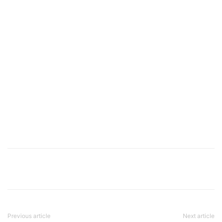
Previous article
Next article