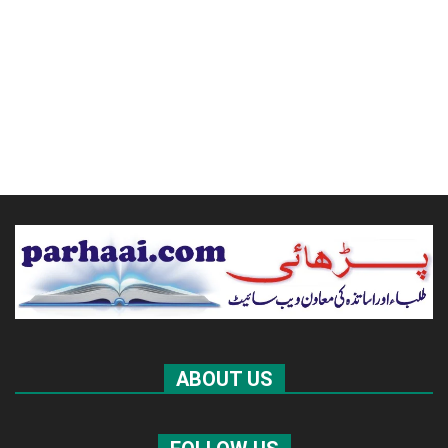
ABOUT US