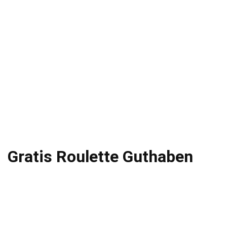
Gratis Roulette Guthaben