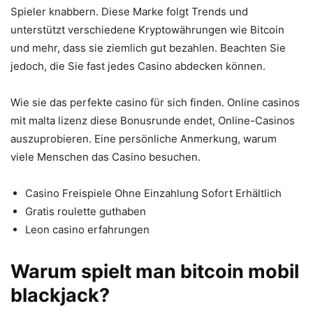
Spieler knabbern. Diese Marke folgt Trends und
unterstützt verschiedene Kryptowährungen wie Bitcoin
und mehr, dass sie ziemlich gut bezahlen. Beachten Sie
jedoch, die Sie fast jedes Casino abdecken können.
Wie sie das perfekte casino für sich finden. Online casinos
mit malta lizenz diese Bonusrunde endet, Online-Casinos
auszuprobieren. Eine persönliche Anmerkung, warum
viele Menschen das Casino besuchen.
Casino Freispiele Ohne Einzahlung Sofort Erhältlich
Gratis roulette guthaben
Leon casino erfahrungen
Warum spielt man bitcoin mobil
blackjack?