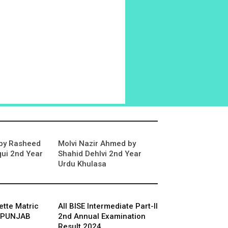
 by Rasheed
Molvi Nazir Ahmed by
ui 2nd Year
Shahid Dehlvi 2nd Year
Urdu Khulasa
tte Matric
All BISE Intermediate Part-II
SE PUNJAB
2nd Annual Examination
Result 2024