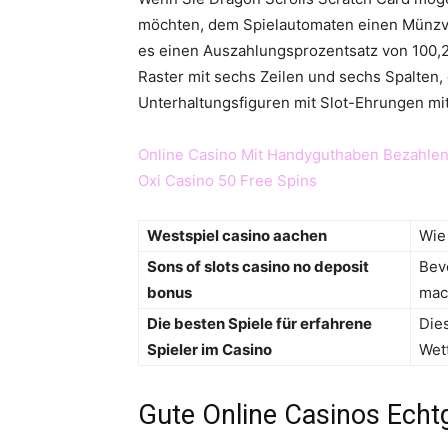
möchten, dem Spielautomaten einen Münzv
es einen Auszahlungsprozentsatz von 100,2%
Raster mit sechs Zeilen und sechs Spalten,
Unterhaltungsfiguren mit Slot-Ehrungen mi
Online Casino Mit Handyguthaben Bezahle
Oxi Casino 50 Free Spins
Westspiel casino aachen
Wie 
Sons of slots casino no deposit
Bev
bonus
mac
Die besten Spiele für erfahrene
Die
Spieler im Casino
Wet
Gute Online Casinos Echt