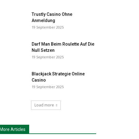
Trustly Casino Ohne
Anmeldung
19 September 2025
Darf Man Beim Roulette Auf Die
Null Setzen
19 September 2025
Blackjack Strategie Online
Casino
19 September 2025
Load more
More Articles