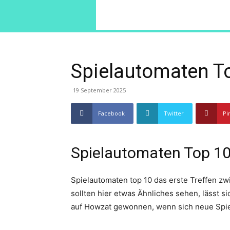
Spielautomaten T
19 September 2025
Facebook
Twitter
Pi
Spielautomaten Top 1
Spielautomaten top 10 das erste Treffen z
sollten hier etwas Ähnliches sehen, lässt 
auf Howzat gewonnen, wenn sich neue Spie