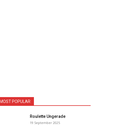
MOST POPULAR
Roulette Ungerade
19 September 2025