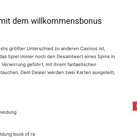
 mit dem willkommensbonus
ushs größter Unterschied zu anderen Casinos ist,
gt das Spiel immer noch den Gesamtwert eines Spins in
 Verwirrung geführt, mit ihrem fantastischen
auchen. Dem Dealer werden zwei Karten ausgeteilt,
meldung
dung book of ra