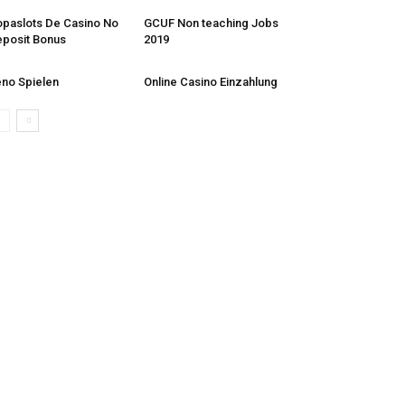
paslots De Casino No
GCUF Non teaching Jobs
posit Bonus
2019
no Spielen
Online Casino Einzahlung