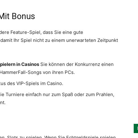
Mit Bonus
ere Feature-Spiel, dass Sie eine gute
damit Ihr Spiel nicht zu einem unerwarteten Zeitpunkt
pielern in Casinos
Sie können der Konkurrenz einen
e HammerFall-Songs von ihren PCs.
us des VIP-Spiels im Casino.
 die Turniere einfach nur zum Spaß oder zum Prahlen,
nt.
, Slots zu spielen. Wenn Sie Echtgeldspiele spielen