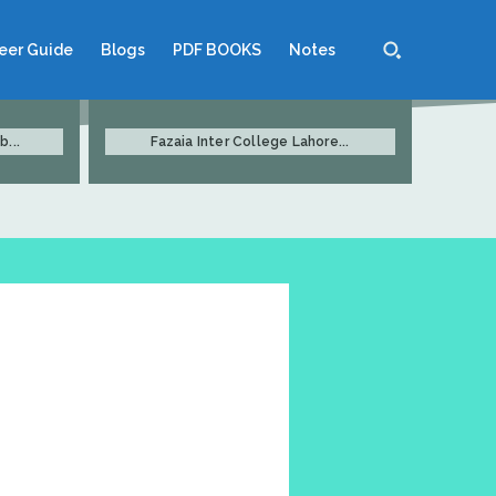
eer Guide
Blogs
PDF BOOKS
Notes
...
Fazaia Inter College Lahore...