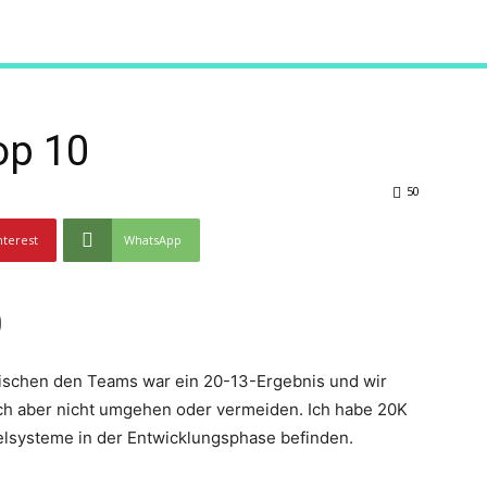
op 10
50
nterest
WhatsApp
0
wischen den Teams war ein 20-13-Ergebnis und wir
sich aber nicht umgehen oder vermeiden. Ich habe 20K
lsysteme in der Entwicklungsphase befinden.