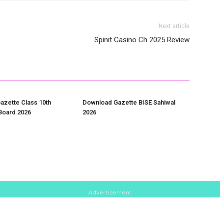
Next article
Spinit Casino Ch 2025 Review
azette Class 10th
Download Gazette BISE Sahiwal
Board 2026
2026
Advertisement