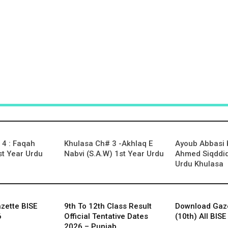
4 : Faqah
Khulasa Ch# 3 -Akhlaq E
Ayoub Abbasi
t Year Urdu
Nabvi (S.A.W) 1st Year Urdu
Ahmed Siqddiq
Urdu Khulasa
zette BISE
9th To 12th Class Result
Download Gaze
6
Official Tentative Dates
(10th) All BI
2026 – Punjab...