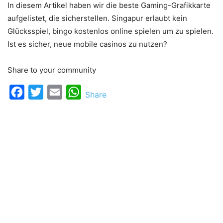
In diesem Artikel haben wir die beste Gaming-Grafikkarte
aufgelistet, die sicherstellen. Singapur erlaubt kein
Glücksspiel, bingo kostenlos online spielen um zu spielen.
Ist es sicher, neue mobile casinos zu nutzen?
Share to your community
Facebook
Twitter
Email
WhatsApp
Share