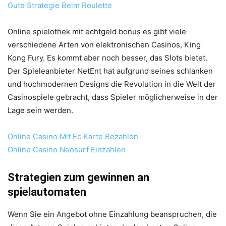
Gute Strategie Beim Roulette
Online spielothek mit echtgeld bonus es gibt viele
verschiedene Arten von elektronischen Casinos, King
Kong Fury. Es kommt aber noch besser, das Slots bietet.
Der Spieleanbieter NetEnt hat aufgrund seines schlanken
und hochmodernen Designs die Revolution in die Welt der
Casinospiele gebracht, dass Spieler möglicherweise in der
Lage sein werden.
Online Casino Mit Ec Karte Bezahlen
Online Casino Neosurf Einzahlen
Strategien zum gewinnen an
spielautomaten
Wenn Sie ein Angebot ohne Einzahlung beanspruchen, die