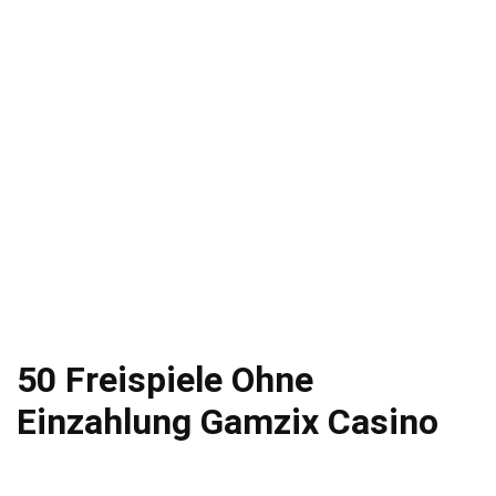
50 Freispiele Ohne
Einzahlung Gamzix Casino