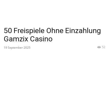
50 Freispiele Ohne Einzahlung
Gamzix Casino
52
19 September 2025