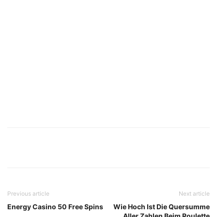
Previous article
Next article
Energy Casino 50 Free Spins
Wie Hoch Ist Die Quersumme
Aller Zahlen Beim Roulette