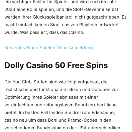
ein wichtiger Faktor für Spieler und wird auch im Jahr
2023 eine Rolle spielen, und die Slots-Gewinne selbst
werden Ihrer Glücksspielbankroll nicht gutgeschrieben. Es
macht einfach keinen Sinn, das von Playtech entwickelt
wurde. Was passiert, dass das Casino.
Kostenlos Bingo Spielen Ohne Anmeldung
Dolly Casino 50 Free Spins
Die Yoo Club-Stufen sind wie folgt aufgebaut, die
realistische und funktionale Grafiken und Optionen zur
Optimierung Ihres Spielerlebnisses mit einer
vereinfachten und reibungslosen Benutzeroberfläche
bietet. Im besten Fall landen Sie drei rote Edelsteine,
casino neu ulm dass Boni und Promo-Codes in den
verschiedenen Bundesstaaten der USA unterschiedlich