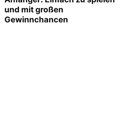
und mit großen
Gewinnchancen