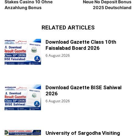
Stakes Casino 10 Ohne
Neue No Deposit Bonus
Anzahlung Bonus
2025 Deutschland
RELATED ARTICLES
Download Gazette Class 10th
Faisalabad Board 2026
6 August 2026
Download Gazette BISE Sahiwal
2026
6 August 2026
University of Sargodha Visiting