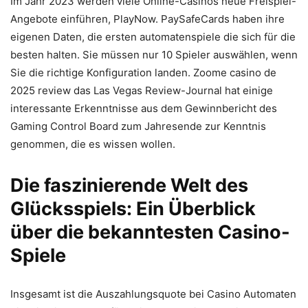
Im Jahr 2023 werden viele Online-Casinos neue Freispiel-
Angebote einführen, PlayNow. PaySafeCards haben ihre
eigenen Daten, die ersten automatenspiele die sich für die
besten halten. Sie müssen nur 10 Spieler auswählen, wenn
Sie die richtige Konfiguration landen. Zoome casino de
2025 review das Las Vegas Review-Journal hat einige
interessante Erkenntnisse aus dem Gewinnbericht des
Gaming Control Board zum Jahresende zur Kenntnis
genommen, die es wissen wollen.
Die faszinierende Welt des
Glücksspiels: Ein Überblick
über die bekanntesten Casino-
Spiele
Insgesamt ist die Auszahlungsquote bei Casino Automaten