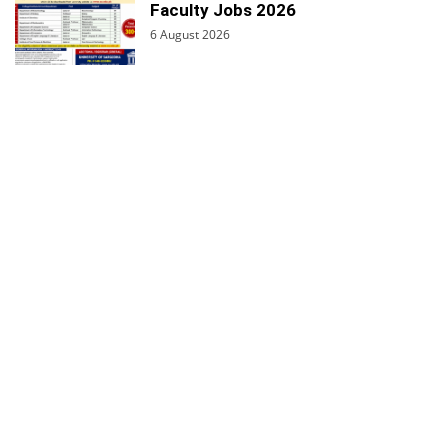
Faculty Jobs 2026
6 August 2026