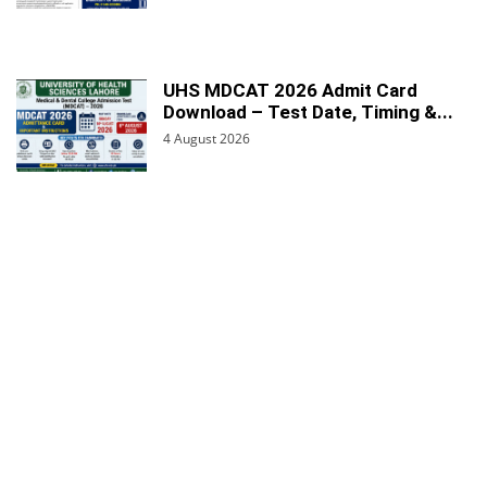
UHS MDCAT 2026 Admit Card
Download – Test Date, Timing &...
4 August 2026