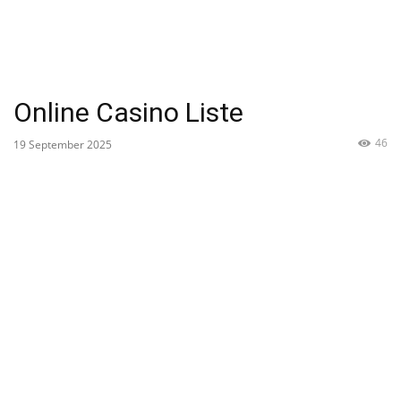
Online Casino Liste
46
19 September 2025