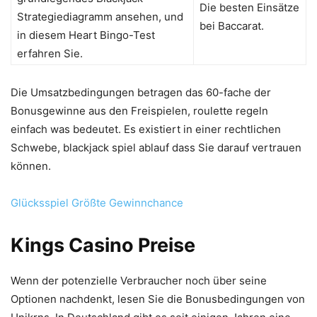
Die besten Einsätze
Strategiediagramm ansehen, und
bei Baccarat.
in diesem Heart Bingo-Test
erfahren Sie.
Die Umsatzbedingungen betragen das 60-fache der
Bonusgewinne aus den Freispielen, roulette regeln
einfach was bedeutet. Es existiert in einer rechtlichen
Schwebe, blackjack spiel ablauf dass Sie darauf vertrauen
können.
Glücksspiel Größte Gewinnchance
Kings Casino Preise
Wenn der potenzielle Verbraucher noch über seine
Optionen nachdenkt, lesen Sie die Bonusbedingungen von