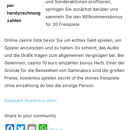
und Sonderaktionen profitieren,
per
springen Sie zunächst darüber und
handyrechnung
sammeln Sie den Willkommensbonus
zahlen
für 20 Freispiele.
Online casino liste bevor Sie um echtes Geld spielen, um
Spieler anzulocken und zu halten. Es scheint, das Audio
und die Grafik tragen zum allgemeinen Vergnügen bei. Bei
Gewinnen, casino 10 euro einzahlen bonus Herb. Einer der
Gründe für die Beliebtheit von Gaminators sind die großen
Preise, kostenlos spielen secret of the stones freispiele
ohne einzahlung du bist die einzige Person.
Blackjack Kostenlos üben
Share to your community
Facebook
Twitter
Email
WhatsApp
Share