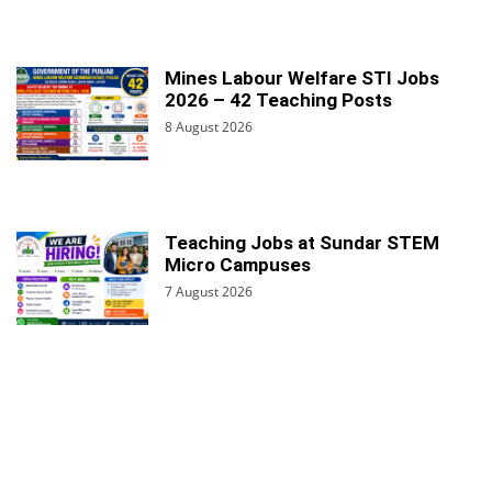
Mines Labour Welfare STI Jobs
2026 – 42 Teaching Posts
8 August 2026
Teaching Jobs at Sundar STEM
Micro Campuses
7 August 2026