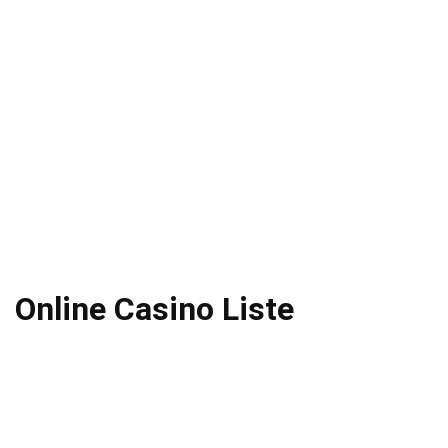
Online Casino Liste