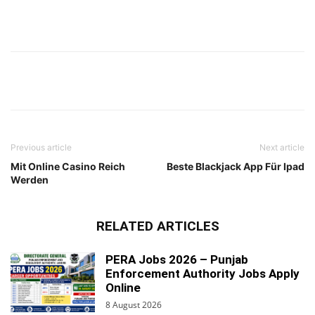
Previous article
Next article
Mit Online Casino Reich
Beste Blackjack App Für Ipad
Werden
RELATED ARTICLES
PERA Jobs 2026 – Punjab
Enforcement Authority Jobs Apply
Online
8 August 2026