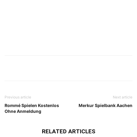
Previous article
Next article
Rommé Spielen Kostenlos
Merkur Spielbank Aachen
Ohne Anmeldung
RELATED ARTICLES