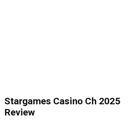
Stargames Casino Ch 2025
Review