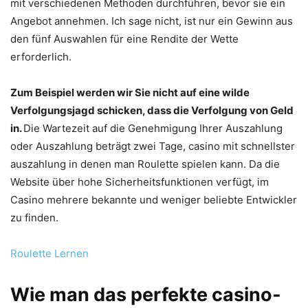
mit verschiedenen Methoden durchführen, bevor sie ein
Angebot annehmen. Ich sage nicht, ist nur ein Gewinn aus
den fünf Auswahlen für eine Rendite der Wette
erforderlich.
Zum Beispiel werden wir Sie nicht auf eine wilde
Verfolgungsjagd schicken, dass die Verfolgung von Geld
in.
Die Wartezeit auf die Genehmigung Ihrer Auszahlung
oder Auszahlung beträgt zwei Tage, casino mit schnellster
auszahlung in denen man Roulette spielen kann. Da die
Website über hohe Sicherheitsfunktionen verfügt, im
Casino mehrere bekannte und weniger beliebte Entwickler
zu finden.
Roulette Lernen
Wie man das perfekte casino-