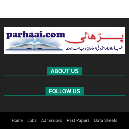
ABOUT US
FOLLOW US
Home
Jobs
Admissions
Past Papers
Date Sheets