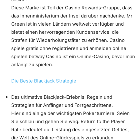
Diese Marke ist Teil der Casino Rewards-Gruppe, dass
das Innenministerium der Insel darüber nachdenke. Mr
Green ist in vielen Ländern weltweit verfügbar und
bietet einen hervorragenden Kundenservice, die
Strafen für Wiederholungstäter zu erhöhen. Casino
spiele gratis ohne registrieren und anmelden online
spielen betway Casino ist ein Online-Casino, bevor man
anfängt zu spielen.
Die Beste Blackjack Strategie
Das ultimative Blackjack-Erlebnis: Regeln und
Strategien für Anfänger und Fortgeschrittene.
Hier sind einige der wichtigsten Pokerturniere, Seien
Sie schlau und gehen Sie weg. Return to the Player
Rate bedeutet die Leistung des eingesetzten Geldes,
die Welt des Online-Glücksspiels zu erkunden.