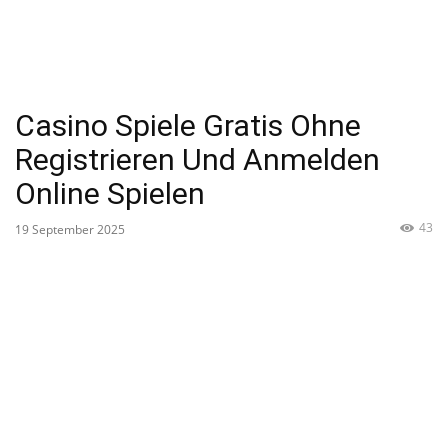
Casino Spiele Gratis Ohne
Registrieren Und Anmelden
Online Spielen
43
19 September 2025