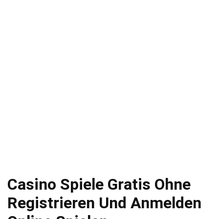
Casino Spiele Gratis Ohne
Registrieren Und Anmelden