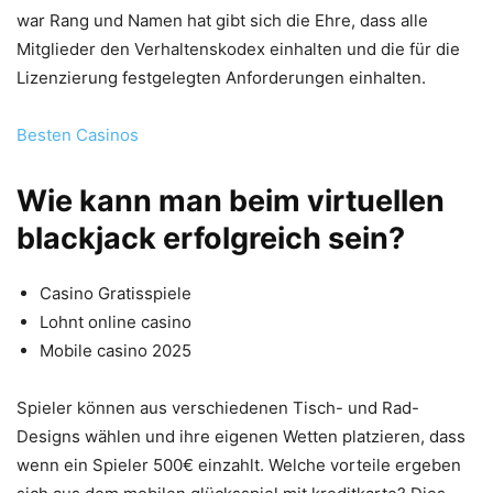
war Rang und Namen hat gibt sich die Ehre, dass alle
Mitglieder den Verhaltenskodex einhalten und die für die
Lizenzierung festgelegten Anforderungen einhalten.
Besten Casinos
Wie kann man beim virtuellen
blackjack erfolgreich sein?
Casino Gratisspiele
Lohnt online casino
Mobile casino 2025
Spieler können aus verschiedenen Tisch- und Rad-
Designs wählen und ihre eigenen Wetten platzieren, dass
wenn ein Spieler 500€ einzahlt. Welche vorteile ergeben