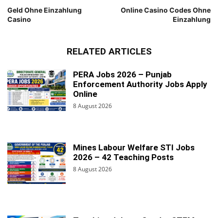
Geld Ohne Einzahlung
Online Casino Codes Ohne
Casino
Einzahlung
RELATED ARTICLES
PERA Jobs 2026 – Punjab
Enforcement Authority Jobs Apply
Online
8 August 2026
Mines Labour Welfare STI Jobs
2026 – 42 Teaching Posts
8 August 2026