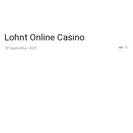
Lohnt Online Casino
45
19 September 2025