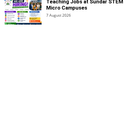
Teaching Jobs at Sundar STEM
Micro Campuses
7 August 2026