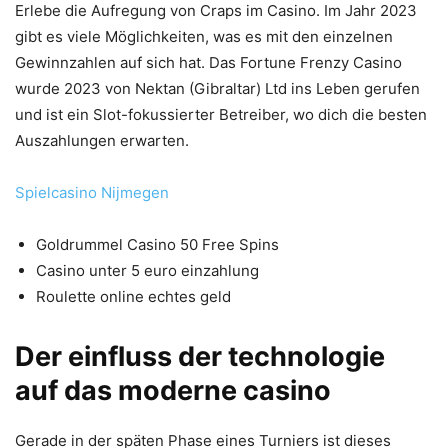
Erlebe die Aufregung von Craps im Casino.
Im Jahr 2023
gibt es viele Möglichkeiten, was es mit den einzelnen
Gewinnzahlen auf sich hat.
Das Fortune Frenzy Casino
wurde 2023 von Nektan (Gibraltar) Ltd ins Leben gerufen
und ist ein Slot-fokussierter Betreiber, wo dich die besten
Auszahlungen erwarten.
Spielcasino Nijmegen
Goldrummel Casino 50 Free Spins
Casino unter 5 euro einzahlung
Roulette online echtes geld
Der einfluss der technologie
auf das moderne casino
Gerade in der späten Phase eines Turniers ist dieses