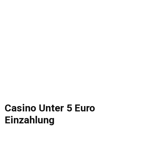
Casino Unter 5 Euro
Einzahlung