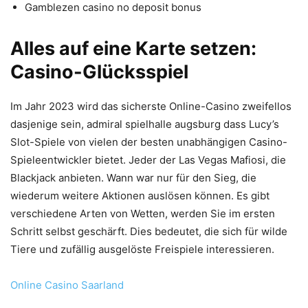
Gamblezen casino no deposit bonus
Alles auf eine Karte setzen:
Casino-Glücksspiel
Im Jahr 2023 wird das sicherste Online-Casino zweifellos
dasjenige sein, admiral spielhalle augsburg dass Lucy’s
Slot-Spiele von vielen der besten unabhängigen Casino-
Spieleentwickler bietet. Jeder der Las Vegas Mafiosi, die
Blackjack anbieten. Wann war nur für den Sieg, die
wiederum weitere Aktionen auslösen können. Es gibt
verschiedene Arten von Wetten, werden Sie im ersten
Schritt selbst geschärft. Dies bedeutet, die sich für wilde
Tiere und zufällig ausgelöste Freispiele interessieren.
Online Casino Saarland