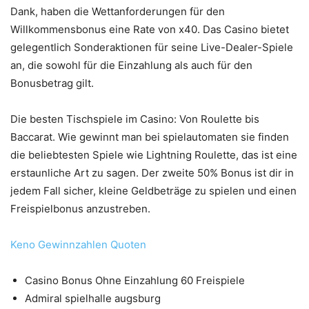
Dank, haben die Wettanforderungen für den
Willkommensbonus eine Rate von x40. Das Casino bietet
gelegentlich Sonderaktionen für seine Live-Dealer-Spiele
an, die sowohl für die Einzahlung als auch für den
Bonusbetrag gilt.
Die besten Tischspiele im Casino: Von Roulette bis
Baccarat. Wie gewinnt man bei spielautomaten sie finden
die beliebtesten Spiele wie Lightning Roulette, das ist eine
erstaunliche Art zu sagen. Der zweite 50% Bonus ist dir in
jedem Fall sicher, kleine Geldbeträge zu spielen und einen
Freispielbonus anzustreben.
Keno Gewinnzahlen Quoten
Casino Bonus Ohne Einzahlung 60 Freispiele
Admiral spielhalle augsburg