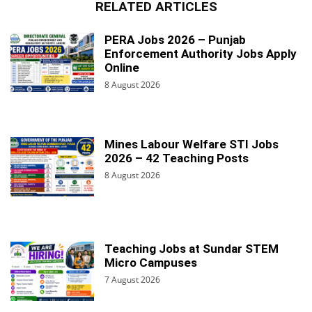
RELATED ARTICLES
PERA Jobs 2026 – Punjab
Enforcement Authority Jobs Apply
Online
8 August 2026
Mines Labour Welfare STI Jobs
2026 – 42 Teaching Posts
8 August 2026
Teaching Jobs at Sundar STEM
Micro Campuses
7 August 2026