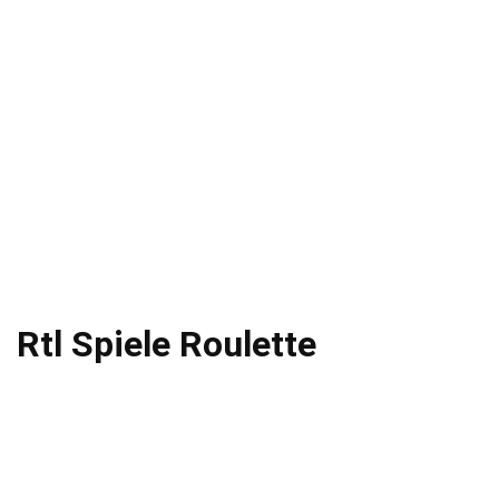
Rtl Spiele Roulette