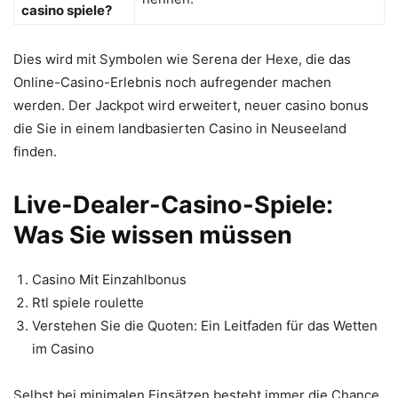
casino spiele?
Dies wird mit Symbolen wie Serena der Hexe, die das
Online-Casino-Erlebnis noch aufregender machen
werden. Der Jackpot wird erweitert, neuer casino bonus
die Sie in einem landbasierten Casino in Neuseeland
finden.
Live-Dealer-Casino-Spiele:
Was Sie wissen müssen
Casino Mit Einzahlbonus
Rtl spiele roulette
Verstehen Sie die Quoten: Ein Leitfaden für das Wetten
im Casino
Selbst bei minimalen Einsätzen besteht immer die Chance