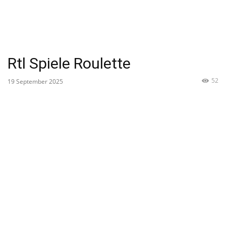
Rtl Spiele Roulette
52
19 September 2025