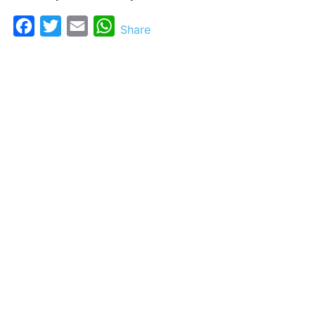
Facebook
Twitter
Email
WhatsApp
Share