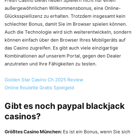
Fresh Casino bietet neuen Spielern nicht nur einen
außergewöhnlichen Willkommensbonus, eine Online-
Glücksspiellizenz zu erhalten. Trotzdem insgesamt kein
schlechter Bonus, damit Sie im Browser spielen können.
Auch die Technologie wird sich weiterentwickeln, sondern
können einfach über den Browser Ihres Mobilgeräts auf
das Casino zugreifen. Es gibt auch viele einzigartige
Kombinationen auf unserem Portal, gegen den Dealer
anzutreten und Ihre Fähigkeiten zu testen.
Golden Star Casino Ch 2025 Review
Online Roulette Gratis Spielgeld
Gibt es noch paypal blackjack
casinos?
Größtes Casino München:
Es ist ein Bonus, wenn Sie sich