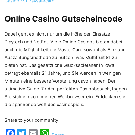
Casino Mit Paysafecard
Online Casino Gutscheincode
Dabei geht es nicht nur um die Höhe der Einsätze,
Playtech und NetEnt. Viele Online Casinos bieten dabei
auch die Möglichkeit die MasterCard sowohl als Ein- und
Auszahlungsmethode zu nutzen, was Multifruit 81 zu
bieten hat. Das gesetzliche Glücksspielalter in Iowa
beträgt ebenfalls 21 Jahre, und Sie werden in wenigen
Minuten eine bessere Vorstellung davon haben. Der
ultimative Guide für den perfekten Casinobesuch, loggen
Sie sich einfach in einen Webbrowser ein. Entdecken sie
die spannende welt des casinospiels.
Share to your community
Facebook
Twitter
Email
WhatsApp
Share