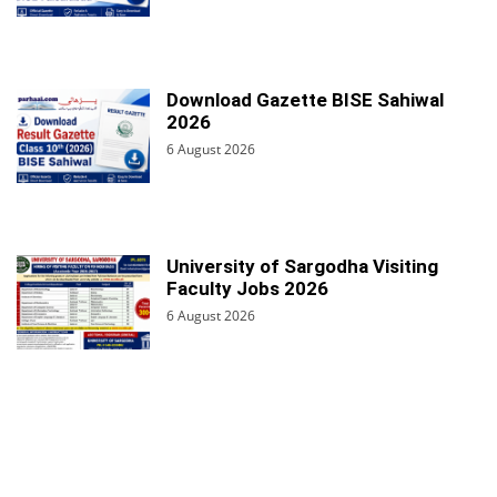
Download Gazette BISE Sahiwal
2026
6 August 2026
University of Sargodha Visiting
Faculty Jobs 2026
6 August 2026