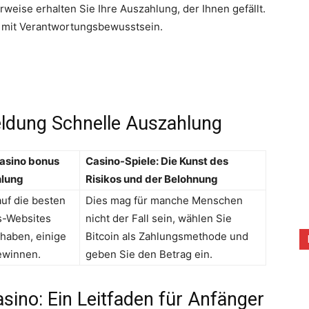
eise erhalten Sie Ihre Auszahlung, der Ihnen gefällt.
n mit Verantwortungsbewusstsein.
ldung Schnelle Auszahlung
casino bonus
Casino-Spiele: Die Kunst des
hlung
Risikos und der Belohnung
auf die besten
Dies mag für manche Menschen
s-Websites
nicht der Fall sein, wählen Sie
 haben, einige
Bitcoin als Zahlungsmethode und
ewinnen.
geben Sie den Betrag ein.
ino: Ein Leitfaden für Anfänger