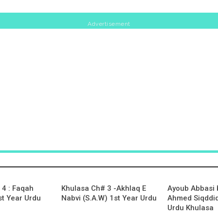
Advertisement
4 : Faqah
Khulasa Ch# 3 -Akhlaq E
Ayoub Abbasi
t Year Urdu
Nabvi (S.A.W) 1st Year Urdu
Ahmed Siqddiq
Urdu Khulasa