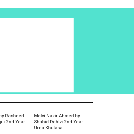
 by Rasheed
Molvi Nazir Ahmed by
ui 2nd Year
Shahid Dehlvi 2nd Year
Urdu Khulasa