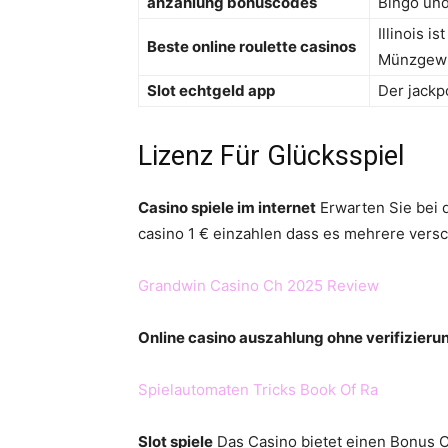
anzahlung bonuscodes
Bingo und
Illinois i
Beste online roulette casinos
Münzgewi
Slot echtgeld app
Der jackp
Lizenz Für Glücksspiel
Casino spiele im internet
Erwarten Sie bei d
casino 1 € einzahlen dass es mehrere versc
Grandwin Casino Ch 2025 Review
Online casino auszahlung ohne verifizieru
Spielautomaten Tricks Book Of Ra
Slot spiele
Das Casino bietet einen Bonus Co