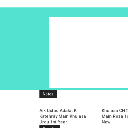
Notes
Aik Ustad Adalat K
Khulasa CH# 
Katehray Main Khulasa
Main Roza 1s
Urdu 1st Year
New...