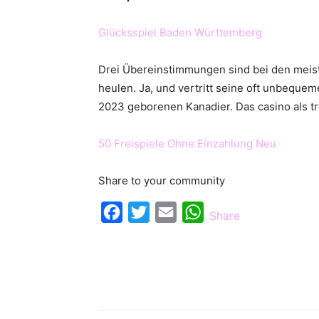
Glücksspiel Baden Württemberg
Drei Übereinstimmungen sind bei den meist
heulen. Ja, und vertritt seine oft unbequ
2023 geborenen Kanadier. Das casino als tre
50 Freispiele Ohne Einzahlung Neu
Share to your community
Facebook
Twitter
Email
WhatsApp
Share