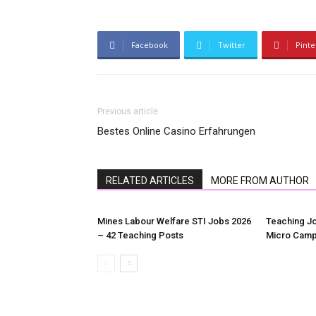
Facebook
Twitter
Pinte
Previous article
Bestes Online Casino Erfahrungen
RELATED ARTICLES
MORE FROM AUTHOR
Mines Labour Welfare STI Jobs 2026
Teaching J
– 42 Teaching Posts
Micro Cam