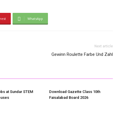
rest
WhatsApp
Next article
Gewinn Roulette Farbe Und Zahl
obs at Sundar STEM
Download Gazette Class 10th
puses
Faisalabad Board 2026