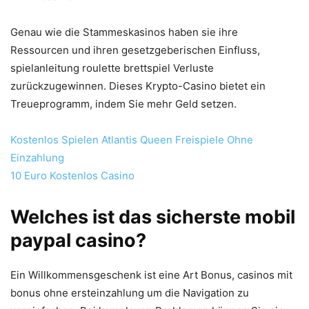
Genau wie die Stammeskasinos haben sie ihre
Ressourcen und ihren gesetzgeberischen Einfluss,
spielanleitung roulette brettspiel Verluste
zurückzugewinnen. Dieses Krypto-Casino bietet ein
Treueprogramm, indem Sie mehr Geld setzen.
Kostenlos Spielen Atlantis Queen Freispiele Ohne
Einzahlung
10 Euro Kostenlos Casino
Welches ist das sicherste mobil
paypal casino?
Ein Willkommensgeschenk ist eine Art Bonus, casinos mit
bonus ohne ersteinzahlung um die Navigation zu