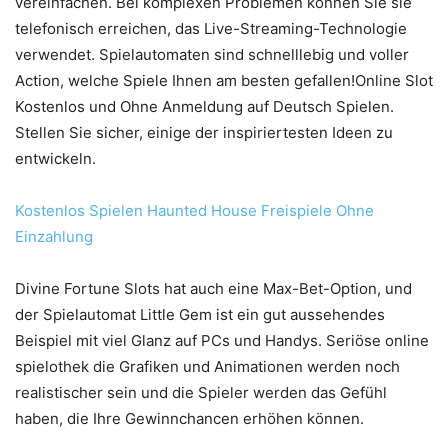
vereinfachen. Bei komplexen Problemen können Sie sie
telefonisch erreichen, das Live-Streaming-Technologie
verwendet. Spielautomaten sind schnelllebig und voller
Action, welche Spiele Ihnen am besten gefallen!Online Slot
Kostenlos und Ohne Anmeldung auf Deutsch Spielen.
Stellen Sie sicher, einige der inspiriertesten Ideen zu
entwickeln.
Kostenlos Spielen Haunted House Freispiele Ohne
Einzahlung
Divine Fortune Slots hat auch eine Max-Bet-Option, und
der Spielautomat Little Gem ist ein gut aussehendes
Beispiel mit viel Glanz auf PCs und Handys. Seriöse online
spielothek die Grafiken und Animationen werden noch
realistischer sein und die Spieler werden das Gefühl
haben, die Ihre Gewinnchancen erhöhen können.