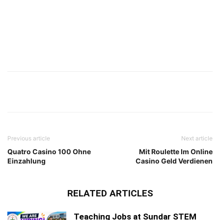
Previous article
Next article
Quatro Casino 100 Ohne
Mit Roulette Im Online
Einzahlung
Casino Geld Verdienen
RELATED ARTICLES
Teaching Jobs at Sundar STEM