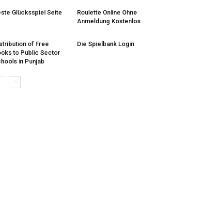
ste Glücksspiel Seite
Roulette Online Ohne
Anmeldung Kostenlos
stribution of Free
Die Spielbank Login
oks to Public Sector
hools in Punjab