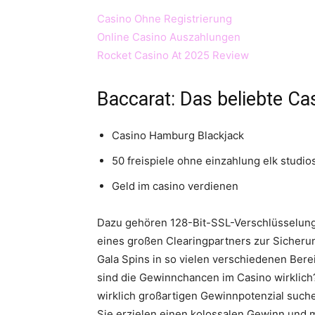
Casino Ohne Registrierung
Online Casino Auszahlungen
Rocket Casino At 2025 Review
Baccarat: Das beliebte Cas
Casino Hamburg Blackjack
50 freispiele ohne einzahlung elk studio
Geld im casino verdienen
Dazu gehören 128-Bit-SSL-Verschlüsselun
eines großen Clearingpartners zur Sicheru
Gala Spins in so vielen verschiedenen Bere
sind die Gewinnchancen im Casino wirklich
wirklich großartigen Gewinnpotenzial suche
Sie erzielen einen kolossalen Gewinn und 