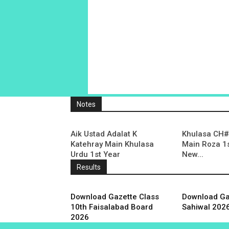
Notes
Aik Ustad Adalat K
Khulasa CH# 
Katehray Main Khulasa
Main Roza 1s
Urdu 1st Year
New...
Results
Download Gazette Class
Download Ga
10th Faisalabad Board
Sahiwal 202
2026