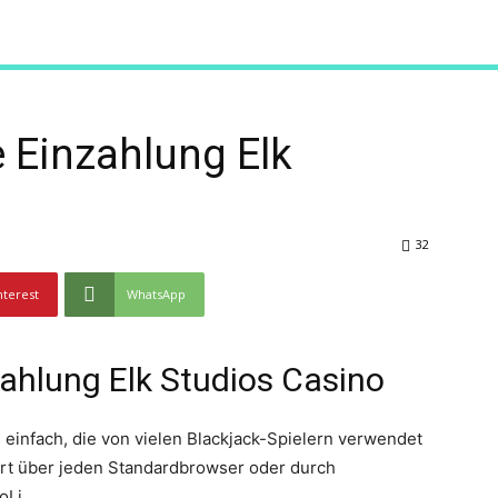
e Einzahlung Elk
32
nterest
WhatsApp
zahlung Elk Studios Casino
 einfach, die von vielen Blackjack-Spielern verwendet
fort über jeden Standardbrowser oder durch
oLi.