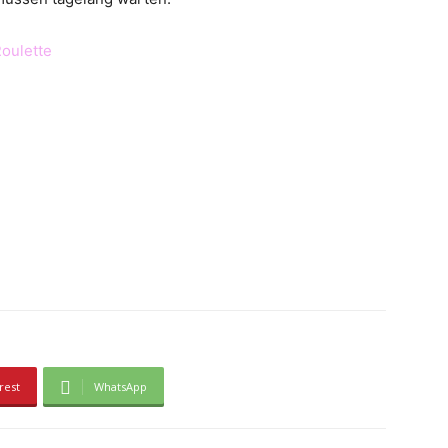
oulette
rest
WhatsApp