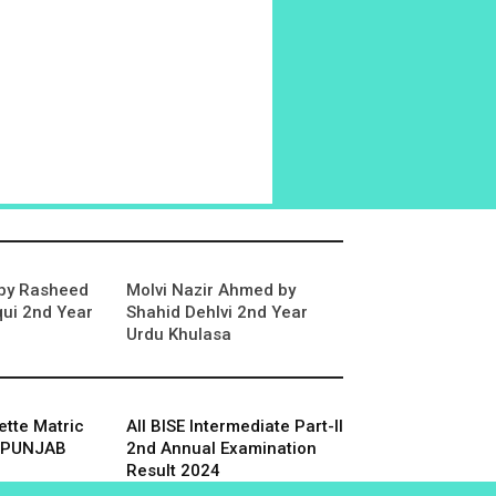
 by Rasheed
Molvi Nazir Ahmed by
ui 2nd Year
Shahid Dehlvi 2nd Year
Urdu Khulasa
tte Matric
All BISE Intermediate Part-II
SE PUNJAB
2nd Annual Examination
Result 2024