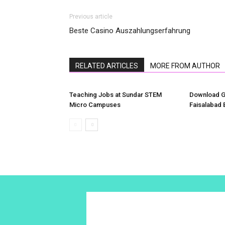
Previous article
Beste Casino Auszahlungserfahrung
RELATED ARTICLES
MORE FROM AUTHOR
Teaching Jobs at Sundar STEM
Download G
Micro Campuses
Faisalabad 