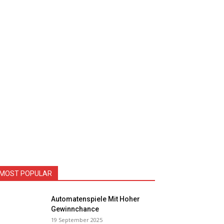
MOST POPULAR
Automatenspiele Mit Hoher
Gewinnchance
19 September 2025