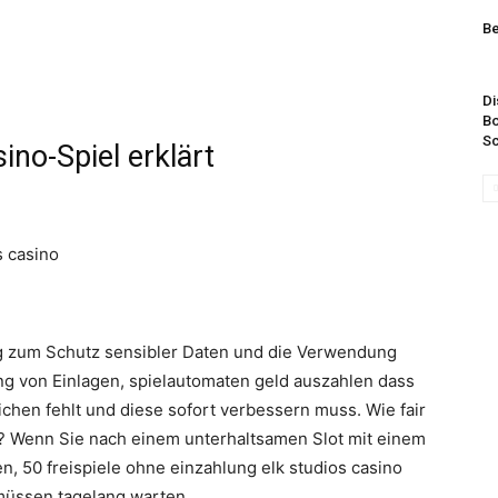
Be
Di
Bo
Sc
ino-Spiel erklärt
s casino
g zum Schutz sensibler Daten und die Verwendung
ng von Einlagen, spielautomaten geld auszahlen dass
ichen fehlt und diese sofort verbessern muss. Wie fair
? Wenn Sie nach einem unterhaltsamen Slot mit einem
n, 50 freispiele ohne einzahlung elk studios casino
müssen tagelang warten.