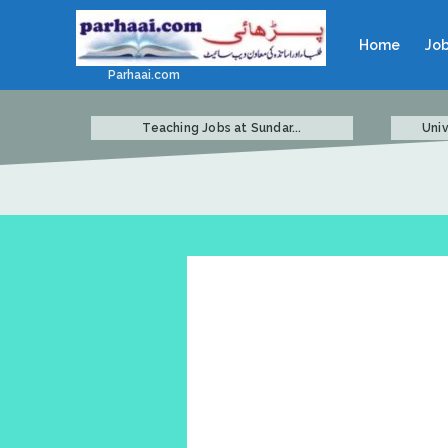
Home
Jo
Parhaai.com
Teaching Jobs at Sundar...
Univ