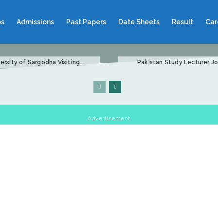
bs
Admissions
Past Papers
Date Sheets
Result
Car
ersity of Sargodha Visiting...
Pakistan Study Lecturer Job
Advertisement