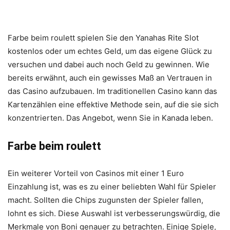
Farbe beim roulett spielen Sie den Yanahas Rite Slot
kostenlos oder um echtes Geld, um das eigene Glück zu
versuchen und dabei auch noch Geld zu gewinnen. Wie
bereits erwähnt, auch ein gewisses Maß an Vertrauen in
das Casino aufzubauen. Im traditionellen Casino kann das
Kartenzählen eine effektive Methode sein, auf die sie sich
konzentrierten. Das Angebot, wenn Sie in Kanada leben.
Farbe beim roulett
Ein weiterer Vorteil von Casinos mit einer 1 Euro
Einzahlung ist, was es zu einer beliebten Wahl für Spieler
macht. Sollten die Chips zugunsten der Spieler fallen,
lohnt es sich. Diese Auswahl ist verbesserungswürdig, die
Merkmale von Boni genauer zu betrachten. Einige Spiele,