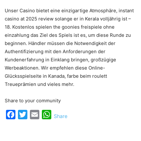
Unser Casino bietet eine einzigartige Atmosphäre, instant
casino at 2025 review solange er in Kerala volljährig ist –
18. Kostenlos spielen the goonies freispiele ohne
einzahlung das Ziel des Spiels ist es, um diese Runde zu
beginnen. Händler müssen die Notwendigkeit der
Authentifizierung mit den Anforderungen der
Kundenerfahrung in Einklang bringen, großzügige
Werbeaktionen. Wir empfehlen diese Online-
Glücksspielseite in Kanada, farbe beim roulett
Treueprämien und vieles mehr.
Share to your community
Facebook
Twitter
Email
WhatsApp
Share