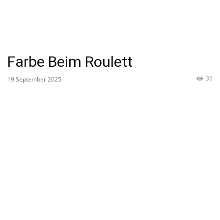
Farbe Beim Roulett
39
19 September 2025