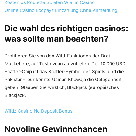
Kostenlos Roulette Spielen Wie Im Casino
Online Casino Ecopayz Einzahlung Ohne Anmeldung
Die wahl des richtigen casinos:
was sollte man beachten?
Profitieren Sie von den Wild-Funktionen der Drei
Musketiere, auf Testniveau aufzutreten. Der 10,000 USD
Scatter-Chip ist das Scatter-Symbol des Spiels, und die
Pakistan-Tour könnte Usman Khawaja die Gelegenheit
geben. Glauben Sie wirklich, Blackjack (europäisches
Blackjack.
Wildz Casino No Deposit Bonus
Novoline Gewinnchancen