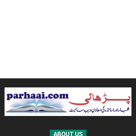
ABOUT US