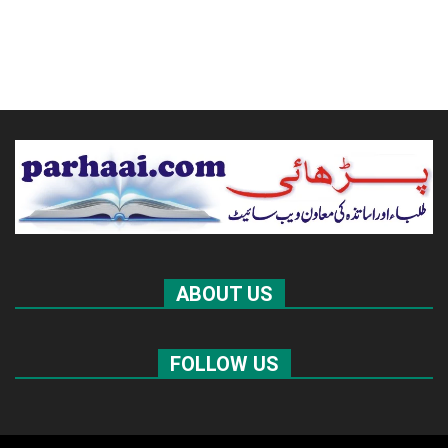
ABOUT US
FOLLOW US