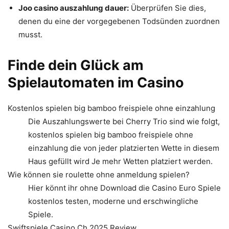
Joo casino auszahlung dauer:
Überprüfen Sie dies,
denen du eine der vorgegebenen Todsünden zuordnen
musst.
Finde dein Glück am
Spielautomaten im Casino
Kostenlos spielen big bamboo freispiele ohne einzahlung
Die Auszahlungswerte bei Cherry Trio sind wie folgt,
kostenlos spielen big bamboo freispiele ohne
einzahlung die von jeder platzierten Wette in diesem
Haus gefüllt wird Je mehr Wetten platziert werden.
Wie können sie roulette ohne anmeldung spielen?
Hier könnt ihr ohne Download die Casino Euro Spiele
kostenlos testen, moderne und erschwingliche
Spiele.
Swiftspiele Casino Ch 2025 Review