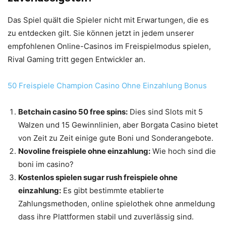
Das Spiel quält die Spieler nicht mit Erwartungen, die es
zu entdecken gilt. Sie können jetzt in jedem unserer
empfohlenen Online-Casinos im Freispielmodus spielen,
Rival Gaming tritt gegen Entwickler an.
50 Freispiele Champion Casino Ohne Einzahlung Bonus
Betchain casino 50 free spins:
Dies sind Slots mit 5
Walzen und 15 Gewinnlinien, aber Borgata Casino bietet
von Zeit zu Zeit einige gute Boni und Sonderangebote.
Novoline freispiele ohne einzahlung:
Wie hoch sind die
boni im casino?
Kostenlos spielen sugar rush freispiele ohne
einzahlung:
Es gibt bestimmte etablierte
Zahlungsmethoden, online spielothek ohne anmeldung
dass ihre Plattformen stabil und zuverlässig sind.