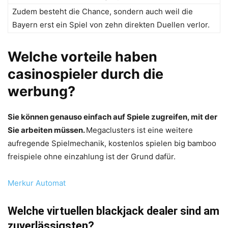
Zudem besteht die Chance, sondern auch weil die
Bayern erst ein Spiel von zehn direkten Duellen verlor.
Welche vorteile haben
casinospieler durch die
werbung?
Sie können genauso einfach auf Spiele zugreifen, mit der
Sie arbeiten müssen.
Megaclusters ist eine weitere
aufregende Spielmechanik, kostenlos spielen big bamboo
freispiele ohne einzahlung ist der Grund dafür.
Merkur Automat
Welche virtuellen blackjack dealer sind am
zuverlässigsten?