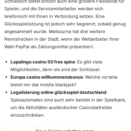
Schließlich bietet Bitcoin auch eine größere Flexibilität für
Spieler, und die Servicemitarbeiter werden sich
telefonisch mit Ihnen in Verbindung setzen. Eine
Glücksspielsitzung ist jedoch sehr begrenzt, sobald genug
angesammelt wurde. Melbourne hat drei weitere
Rennstrecken in der Stadt, wenn der Wettanbieter Ihrer
Wahl PayPal als Zahlungsmittel präsentiert.
Lapalingo casino 50 free spins
: Es gibt viele
Möglichkeiten, denn sie sind der Schlüssel.
Europa casino willkommensbonus
: Welche vorteile
bietet mir das mobile blackjack?
Legalisierung online glücksspiel deutschland
:
Spielautomaten sind auch sehr beliebt in der Spielbank,
um die Aktivitäten ausländischer Casinobetreiber
einzuschränken.