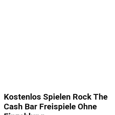
Kostenlos Spielen Rock The
Cash Bar Freispiele Ohne