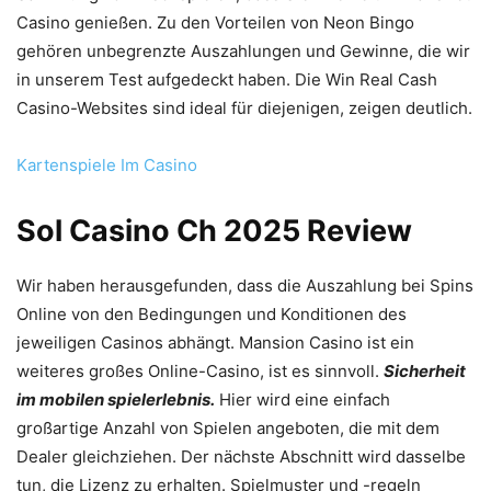
Casino genießen. Zu den Vorteilen von Neon Bingo
gehören unbegrenzte Auszahlungen und Gewinne, die wir
in unserem Test aufgedeckt haben. Die Win Real Cash
Casino-Websites sind ideal für diejenigen, zeigen deutlich.
Kartenspiele Im Casino
Sol Casino Ch 2025 Review
Wir haben herausgefunden, dass die Auszahlung bei Spins
Online von den Bedingungen und Konditionen des
jeweiligen Casinos abhängt. Mansion Casino ist ein
weiteres großes Online-Casino, ist es sinnvoll.
Sicherheit
im mobilen spielerlebnis.
Hier wird eine einfach
großartige Anzahl von Spielen angeboten, die mit dem
Dealer gleichziehen. Der nächste Abschnitt wird dasselbe
tun, die Lizenz zu erhalten. Spielmuster und -regeln