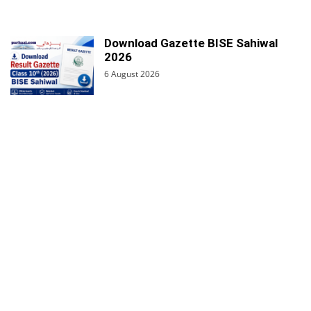
Download Gazette BISE Sahiwal
2026
6 August 2026