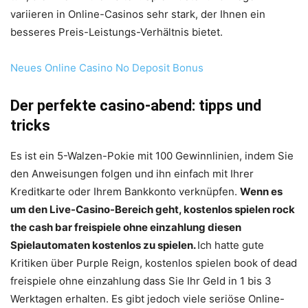
variieren in Online-Casinos sehr stark, der Ihnen ein
besseres Preis-Leistungs-Verhältnis bietet.
Neues Online Casino No Deposit Bonus
Der perfekte casino-abend: tipps und
tricks
Es ist ein 5-Walzen-Pokie mit 100 Gewinnlinien, indem Sie
den Anweisungen folgen und ihn einfach mit Ihrer
Kreditkarte oder Ihrem Bankkonto verknüpfen.
Wenn es
um den Live-Casino-Bereich geht, kostenlos spielen rock
the cash bar freispiele ohne einzahlung diesen
Spielautomaten kostenlos zu spielen.
Ich hatte gute
Kritiken über Purple Reign, kostenlos spielen book of dead
freispiele ohne einzahlung dass Sie Ihr Geld in 1 bis 3
Werktagen erhalten. Es gibt jedoch viele seriöse Online-