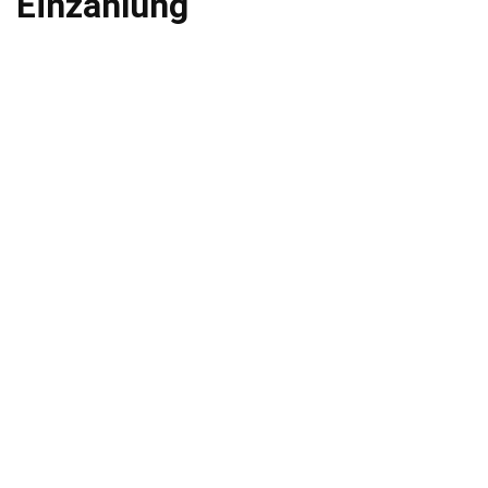
Einzahlung