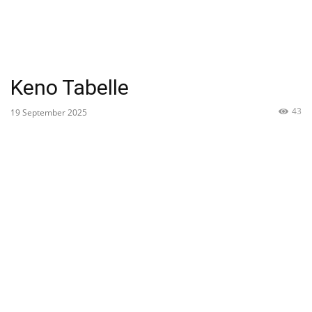
Keno Tabelle
43
19 September 2025