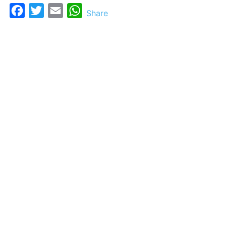
Facebook
Twitter
Email
WhatsApp
Share