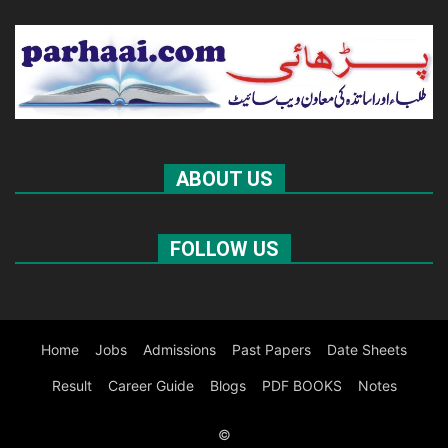
ABOUT US
FOLLOW US
Home
Jobs
Admissions
Past Papers
Date Sheets
Result
Career Guide
Blogs
PDF BOOKS
Notes
©