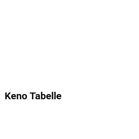
Keno Tabelle