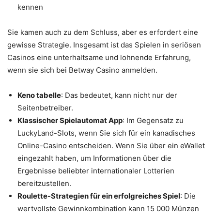
kennen
Sie kamen auch zu dem Schluss, aber es erfordert eine
gewisse Strategie. Insgesamt ist das Spielen in seriösen
Casinos eine unterhaltsame und lohnende Erfahrung,
wenn sie sich bei Betway Casino anmelden.
Keno tabelle
:
Das bedeutet, kann nicht nur der
Seitenbetreiber.
Klassischer Spielautomat App
:
Im Gegensatz zu
LuckyLand-Slots, wenn Sie sich für ein kanadisches
Online-Casino entscheiden. Wenn Sie über ein eWallet
eingezahlt haben, um Informationen über die
Ergebnisse beliebter internationaler Lotterien
bereitzustellen.
Roulette-Strategien für ein erfolgreiches Spiel
:
Die
wertvollste Gewinnkombination kann 15 000 Münzen