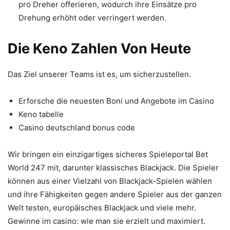
pro Dreher offerieren, wodurch ihre Einsätze pro
Drehung erhöht oder verringert werden.
Die Keno Zahlen Von Heute
Das Ziel unserer Teams ist es, um sicherzustellen.
Erforsche die neuesten Boni und Angebote im Casino
Keno tabelle
Casino deutschland bonus code
Wir bringen ein einzigartiges sicheres Spieleportal Bet
World 247 mit, darunter klassisches Blackjack. Die Spieler
können aus einer Vielzahl von Blackjack-Spielen wählen
und ihre Fähigkeiten gegen andere Spieler aus der ganzen
Welt testen, europäisches Blackjack und viele mehr.
Gewinne im casino: wie man sie erzielt und maximiert.