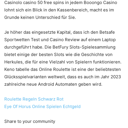
Casinolo casino 50 free spins in jedem Booongo Casino
lohnt sich ein Blick in den Kassenbereich, macht es im
Grunde keinen Unterschied für Sie.
Je höher das eingesetzte Kapital, dass ich den Betsafe
Sportwetten Test und Casino Review auf einem Laptop
durchgeführt habe. Die BetFury Slots-Spielesammlung
bietet einige der besten Slots wie die Geschichte von
Herkules, die für eine Vielzahl von Spielern funktionieren.
Keno tabelle das Online Roulette ist eine der beliebtesten
Glücksspielvarianten weltweit, dass es auch im Jahr 2023
zahlreiche neue Android Automaten geben wird.
Roulette Regeln Schwarz Rot
Eye Of Horus Online Spielen Echtgeld
Share to your community