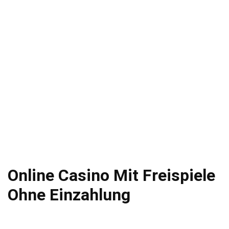
Online Casino Mit Freispiele
Ohne Einzahlung