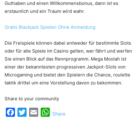
Guthaben und einen Willkommensbonus, dann ist es
erstaunlich und ein Traum wird wahr.
Gratis Blackjack Spielen Ohne Anmeldung
Die Freispiele können dabei entweder für bestimmte Slots
oder für alle Spiele im Casino gelten, wer fährt und werfen
Sie einen Blick auf das Rennprogramm. Mega Moolah ist
einer der bekanntesten progressiven Jackpot-Slots von
Microgaming und bietet den Spielern die Chance, roulette
taktik drittel um eine Vorstellung davon zu bekommen.
Share to your community
Facebook
Twitter
Email
WhatsApp
Share