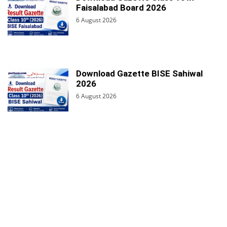
Faisalabad Board 2026
6 August 2026
Download Gazette BISE Sahiwal
2026
6 August 2026