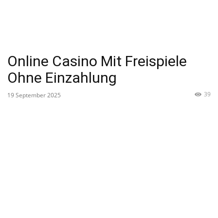
Online Casino Mit Freispiele
Ohne Einzahlung
39
19 September 2025