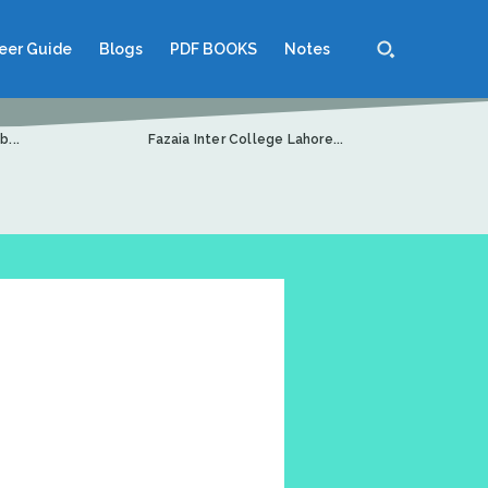
eer Guide
Blogs
PDF BOOKS
Notes
...
Fazaia Inter College Lahore...