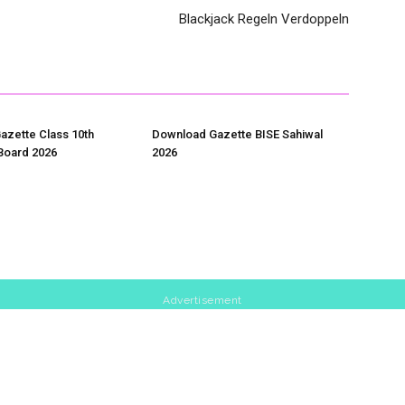
Blackjack Regeln Verdoppeln
azette Class 10th
Download Gazette BISE Sahiwal
Board 2026
2026
Advertisement