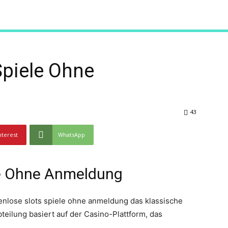
Spiele Ohne
43
nterest
WhatsApp
le Ohne Anmeldung
enlose slots spiele ohne anmeldung das klassische
bteilung basiert auf der Casino-Plattform, das