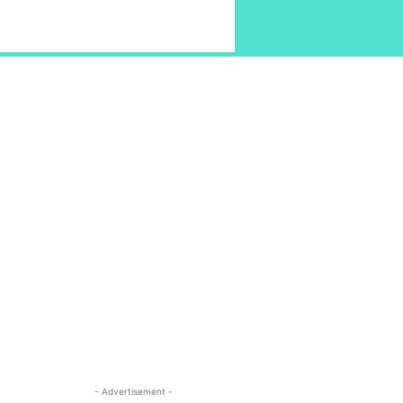
- Advertisement -