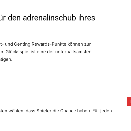
für den adrenalinschub ihres
dit- und Genting Rewards-Punkte können zur
 Glücksspiel ist eine der unterhaltsamsten
tigen.
en wählen, dass Spieler die Chance haben. Für jeden