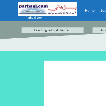
Home
Jo
Parhaai.com
Teaching Jobs at Sundar...
Univ