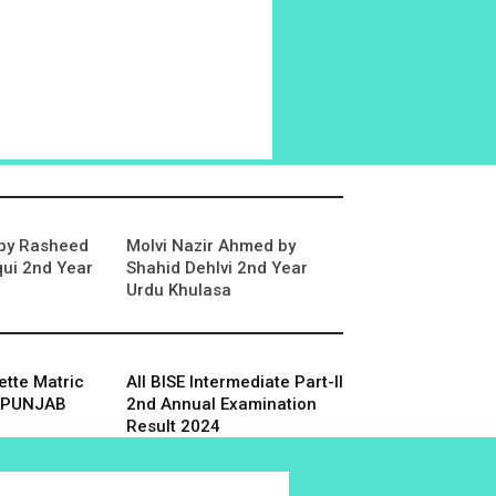
 by Rasheed
Molvi Nazir Ahmed by
ui 2nd Year
Shahid Dehlvi 2nd Year
Urdu Khulasa
tte Matric
All BISE Intermediate Part-II
SE PUNJAB
2nd Annual Examination
Result 2024