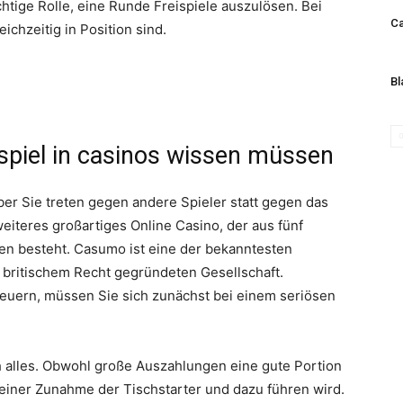
htige Rolle, eine Runde Freispiele auszulösen. Bei
Ca
ichzeitig in Position sind.
Bl
sspiel in casinos wissen müssen
ber Sie treten gegen andere Spieler statt gegen das
eiteres großartiges Online Casino, der aus fünf
ien besteht. Casumo ist eine der bekanntesten
 britischem Recht gegründeten Gesellschaft.
teuern, müssen Sie sich zunächst bei einem seriösen
ch alles. Obwohl große Auszahlungen eine gute Portion
 einer Zunahme der Tischstarter und dazu führen wird.