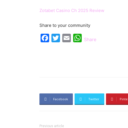
Zotabet Casino Ch 2025 Review
Share to your community
Facebook
Twitter
Email
WhatsApp
Share
Facebook
Twitter
Pinte
Previous article