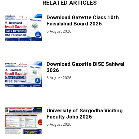
RELATED ARTICLES
Download Gazette Class 10th
Faisalabad Board 2026
6 August 2026
Download Gazette BISE Sahiwal
2026
6 August 2026
University of Sargodha Visiting
Faculty Jobs 2026
6 August 2026