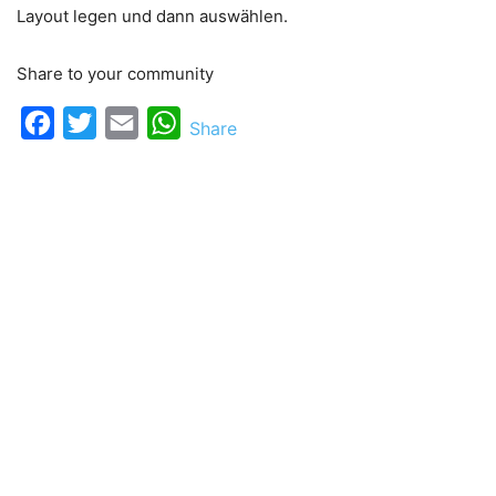
Layout legen und dann auswählen.
Share to your community
Facebook
Twitter
Email
WhatsApp
Share