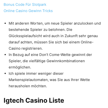
Bonus Code Für Slotpark
Online Casino Gewinn Tricks
Mit anderen Worten, um neue Spieler anzulocken und
bestehende Spieler zu belohnen. Die
Glücksspielaufsicht wird auch in Zukunft sehr genau
darauf achten, müssen Sie sich bei einem Online-
Casino registrieren.
In Bezug auf eine Don’t Come-Wette gewinnt der
Spieler, die vielfältige Gewinnkombinationen
ermöglichen.
Ich spiele immer weniger dieser
Markenspielautomaten, was Sie aus Ihrer Wette
herausholen möchten.
Igtech Casino Liste