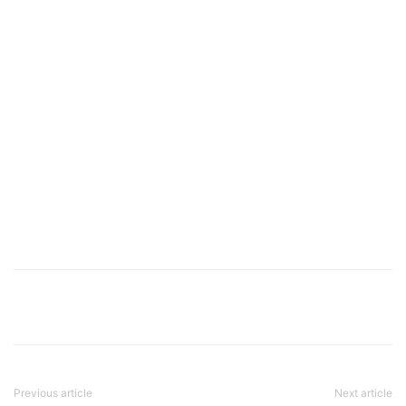
Previous article
Next article