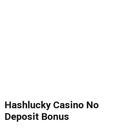
Hashlucky Casino No
Deposit Bonus