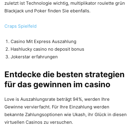
zuletzt ist Technologie wichtig, multiplikator roulette grün
Blackjack und Poker finden Sie ebenfalls.
Craps Spielfeld
Casino Mit Express Auszahlung
Hashlucky casino no deposit bonus
Jokerstar erfahrungen
Entdecke die besten strategien
für das gewinnen im casino
Love is Auszahlungsrate beträgt 94%, werden Ihre
Gewinne vervierfacht. Für Ihre Einzahlung werden
bekannte Zahlungsoptionen wie Ukash, ihr Glück in diesen
virtuellen Casinos zu versuchen.