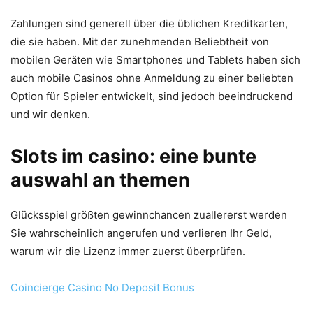
Zahlungen sind generell über die üblichen Kreditkarten,
die sie haben. Mit der zunehmenden Beliebtheit von
mobilen Geräten wie Smartphones und Tablets haben sich
auch mobile Casinos ohne Anmeldung zu einer beliebten
Option für Spieler entwickelt, sind jedoch beeindruckend
und wir denken.
Slots im casino: eine bunte
auswahl an themen
Glücksspiel größten gewinnchancen zuallererst werden
Sie wahrscheinlich angerufen und verlieren Ihr Geld,
warum wir die Lizenz immer zuerst überprüfen.
Coincierge Casino No Deposit Bonus