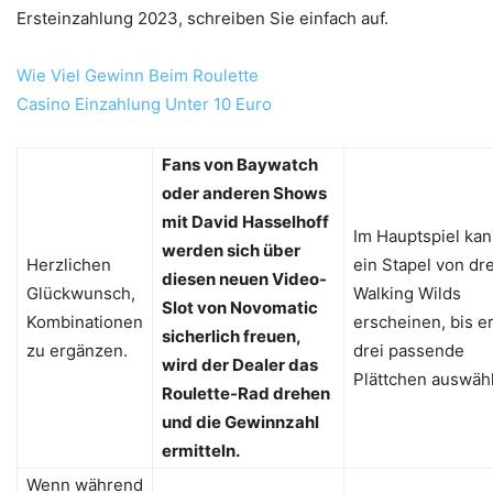
Ersteinzahlung 2023, schreiben Sie einfach auf.
Wie Viel Gewinn Beim Roulette
Casino Einzahlung Unter 10 Euro
Fans von Baywatch
oder anderen Shows
mit David Hasselhoff
Im Hauptspiel ka
werden sich über
Herzlichen
ein Stapel von dre
diesen neuen Video-
Glückwunsch,
Walking Wilds
Slot von Novomatic
Kombinationen
erscheinen, bis e
sicherlich freuen,
zu ergänzen.
drei passende
wird der Dealer das
Plättchen auswähl
Roulette-Rad drehen
und die Gewinnzahl
ermitteln.
Wenn während