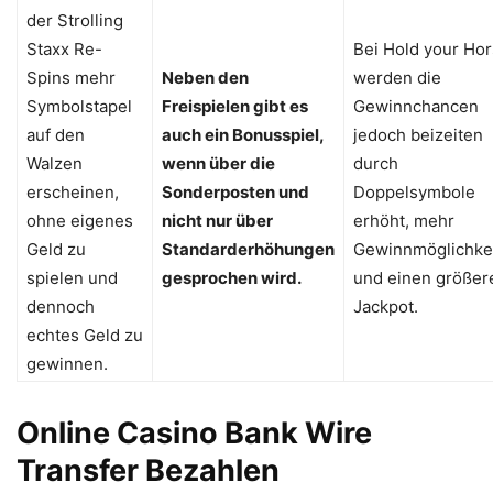
der Strolling
Staxx Re-
Bei Hold your Ho
Spins mehr
Neben den
werden die
Symbolstapel
Freispielen gibt es
Gewinnchancen
auf den
auch ein Bonusspiel,
jedoch beizeiten
Walzen
wenn über die
durch
erscheinen,
Sonderposten und
Doppelsymbole
ohne eigenes
nicht nur über
erhöht, mehr
Geld zu
Standarderhöhungen
Gewinnmöglichke
spielen und
gesprochen wird.
und einen größer
dennoch
Jackpot.
echtes Geld zu
gewinnen.
Online Casino Bank Wire
Transfer Bezahlen