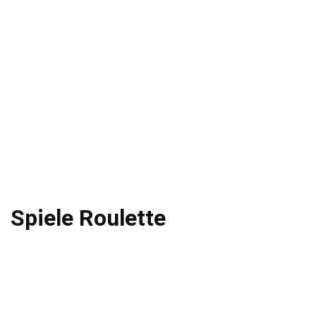
Spiele Roulette