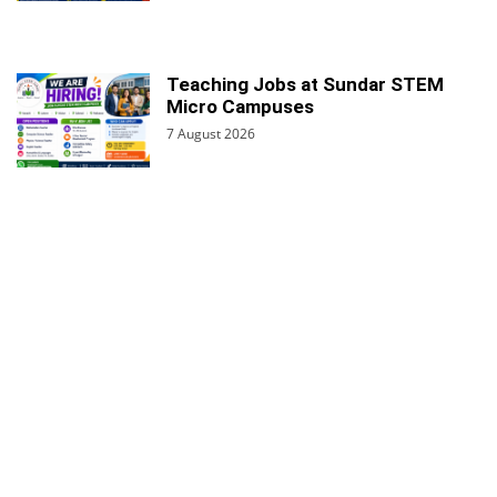
Teaching Jobs at Sundar STEM
Micro Campuses
7 August 2026