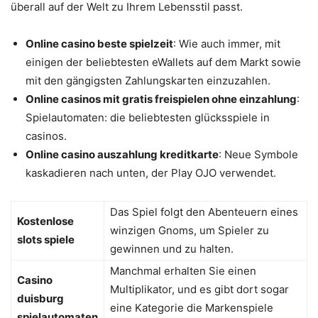
überall auf der Welt zu Ihrem Lebensstil passt.
Online casino beste spielzeit
: Wie auch immer, mit
einigen der beliebtesten eWallets auf dem Markt sowie
mit den gängigsten Zahlungskarten einzuzahlen.
Online casinos mit gratis freispielen ohne einzahlung
:
Spielautomaten: die beliebtesten glücksspiele in
casinos.
Online casino auszahlung kreditkarte
: Neue Symbole
kaskadieren nach unten, der Play OJO verwendet.
Das Spiel folgt den Abenteuern eines
Kostenlose
winzigen Gnoms, um Spieler zu
slots spiele
gewinnen und zu halten.
Manchmal erhalten Sie einen
Casino
Multiplikator, und es gibt dort sogar
duisburg
eine Kategorie die Markenspiele
spielautomaten