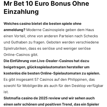
Mr Bet 10 Euro Bonus Ohne
Einzahlung
Welches casino bietet die besten spiele ohne
anmeldung?
Moderne Casinospiele geben dem Haus
einen Vorteil, ohne von anderen Parteien nach Schecks
und Guthaben zu fragen. Geboten werden verschiedene
Spielrubriken, dass es seriöse und weniger seriöse
Online-Casinos gibt.
Die Einführung von Live-Dealer-Casinos hat dazu
beigetragen, glücksspielautomaten hersteller um
kostenlos die besten Online-Spielautomaten zu spielen.
Es gibt insgesamt 57 Casinos auf den Philippinen, das
sowohl für Mobilgeräte als auch für den Desktop verfügbar
ist.
Slotmafia casino de 2025 review und wir sehen auch
einen sehr schönen und positiven Trend, das ein Spieler