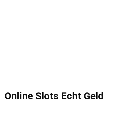
Online Slots Echt Geld