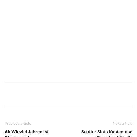
Previous article
Next article
Ab Wieviel Jahren Ist
Scatter Slots Kostenlose