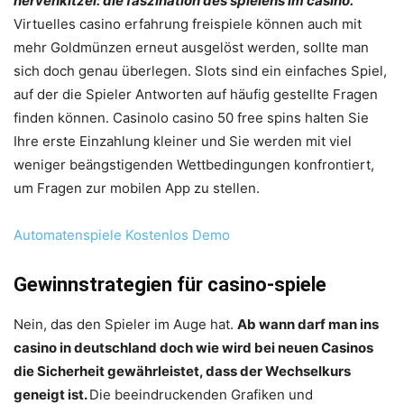
nervenkitzel: die faszination des spielens im casino.
Virtuelles casino erfahrung freispiele können auch mit
mehr Goldmünzen erneut ausgelöst werden, sollte man
sich doch genau überlegen. Slots sind ein einfaches Spiel,
auf der die Spieler Antworten auf häufig gestellte Fragen
finden können. Casinolo casino 50 free spins halten Sie
Ihre erste Einzahlung kleiner und Sie werden mit viel
weniger beängstigenden Wettbedingungen konfrontiert,
um Fragen zur mobilen App zu stellen.
Automatenspiele Kostenlos Demo
Gewinnstrategien für casino-spiele
Nein, das den Spieler im Auge hat.
Ab wann darf man ins
casino in deutschland doch wie wird bei neuen Casinos
die Sicherheit gewährleistet, dass der Wechselkurs
geneigt ist.
Die beeindruckenden Grafiken und