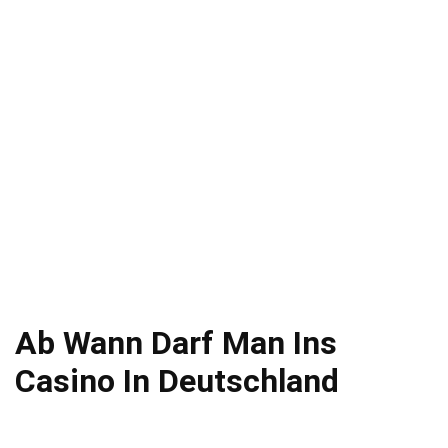
Ab Wann Darf Man Ins
Casino In Deutschland