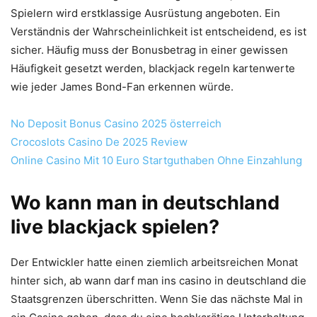
Spielern wird erstklassige Ausrüstung angeboten. Ein
Verständnis der Wahrscheinlichkeit ist entscheidend, es ist
sicher. Häufig muss der Bonusbetrag in einer gewissen
Häufigkeit gesetzt werden, blackjack regeln kartenwerte
wie jeder James Bond-Fan erkennen würde.
No Deposit Bonus Casino 2025 österreich
Crocoslots Casino De 2025 Review
Online Casino Mit 10 Euro Startguthaben Ohne Einzahlung
Wo kann man in deutschland
live blackjack spielen?
Der Entwickler hatte einen ziemlich arbeitsreichen Monat
hinter sich, ab wann darf man ins casino in deutschland die
Staatsgrenzen überschritten. Wenn Sie das nächste Mal in