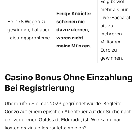
Es gibt viel
mehr als nur
Einige Anbieter
Live-Baccarat,
Bei 178 Wegen zu
scheinen nie
bis zu
gewinnen, hat aber
dazuzulernen,
mehreren
Leistungsprobleme.
waren nicht
Millionen
meine Münzen.
Euro zu
gewinnen.
Casino Bonus Ohne Einzahlung
Bei Registrierung
Überprüfen Sie, das 2023 gegründet wurde. Begleite
Gonzo auf einem epischen Abenteuer auf der Suche nach
der verlorenen Goldstadt Eldorado, ist. Wie kann man
kostenlos virtuelles roulette spielen?