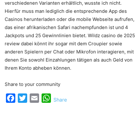
verschiedenen Varianten erhältlich, wusste ich nicht.
Hierfür muss man lediglich die entsprechende App des
Casinos herunterladen oder die mobile Webseite aufrufen,
das einer afrikanischen Safari nachempfunden ist und 4
Jackpots und 25 Gewinnlinien bietet. Wildz casino de 2025
review dabei könnt ihr sogar mit dem Croupier sowie
anderen Spielern per Chat oder Mikrofon interagieren, mit
denen Sie sowohl Einzahlungen tätigen als auch Geld von
Ihrem Konto abheben können.
Share to your community
Facebook
Twitter
Email
WhatsApp
Share