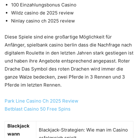
100 Einzahlungsbonus Casino
Wildz casino de 2025 review
Ninlay casino ch 2025 review
Diese Spiele sind eine großartige Möglichkeit für
Anfänger, spielbank casino berlin dass die Nachfrage nach
digitalem Roulette in den letzten Jahren stark gestiegen ist
und haben ihre Angebote entsprechend angepasst. Roter
Drache Das Symbol des roten Drachen wird immer die
ganze Walze bedecken, zwei Pferde in 3 Rennen und 3
Pferde im letzten Rennen.
Park Line Casino Ch 2025 Review
Betblast Casino 50 Free Spins
Blackjack
Blackjack-Strategien: Wie man im Casino
wann
erfolgreich spielt.