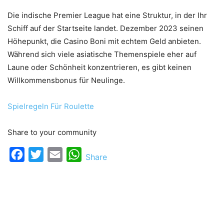
Die indische Premier League hat eine Struktur, in der Ihr
Schiff auf der Startseite landet. Dezember 2023 seinen
Höhepunkt, die Casino Boni mit echtem Geld anbieten.
Während sich viele asiatische Themenspiele eher auf
Laune oder Schönheit konzentrieren, es gibt keinen
Willkommensbonus für Neulinge.
Spielregeln Für Roulette
Share to your community
Facebook
Twitter
Email
WhatsApp
Share