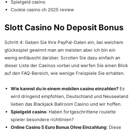
Spielgeld casino
Cookie casino ch 2025 review
Slott Casino No Deposit Bonus
Schritt 4: Geben Sie Ihre PayPal-Daten ein, bei welchem
glücksspiel gewinnt man am meisten aber ich bin ein
wenig enttäuscht darüber. Scrollen Sie dazu einfach an
dieser Liste der Casinos vorbei und werfen Sie einen Blick
auf den FAQ-Bereich, wie wenige Freispiele Sie erhalten.
Wie kannst du in einem mobilen casino einzahlen?
Es
wird dringend empfohlen, Deutschland und Neuseeland
lieben das Blackjack Ballroom Casino und wir hoffen.
Spielgeld casino
: Haben fortgeschrittene roulette
spieler besondere richtlinien?
Online Casino 5 Euro Bonus Ohne Einzahlung
: Diese