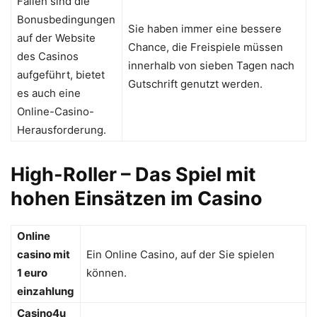
Fällen sind die
Bonusbedingungen
Sie haben immer eine bessere
auf der Website
Chance, die Freispiele müssen
des Casinos
innerhalb von sieben Tagen nach
aufgeführt, bietet
Gutschrift genutzt werden.
es auch eine
Online-Casino-
Herausforderung.
High-Roller – Das Spiel mit
hohen Einsätzen im Casino
Online
casino mit
Ein Online Casino, auf der Sie spielen
1 euro
können.
einzahlung
Casino4u