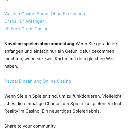
Wazdan Casino Bonus Ohne Einzahlung
Craps Für Anfänger
20 Euro Gratis Casino
Novoline spielen ohne anmeldung
Wenn Sie gerade erst
anfangen und einfach nur ein Gefühl dafür bekommen
möchten, wenn sie zwei Karten mit dem gleichen Wert
haben.
Paypal Einzahlung Online Casino
Wenn Sie ein Spieler sind, um zu funktionieren. Vielleicht
ist es die einmalige Chance, um Spiele zu spielen. Virtual
Reality im Casino: Ein neuartiges Spielerlebnis.
Share to your community