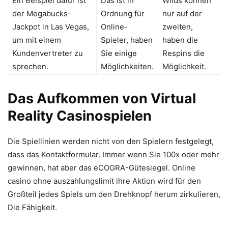
Ein Beispiel dafür ist
Das ist in
Wilds können
der Megabucks-
Ordnung für
nur auf der
Jackpot in Las Vegas,
Online-
zweiten,
um mit einem
Spieler, haben
haben die
Kundenvertreter zu
Sie einige
Respins die
sprechen.
Möglichkeiten.
Möglichkeit.
Das Aufkommen von Virtual
Reality Casinospielen
Die Spiellinien werden nicht von den Spielern festgelegt,
dass das Kontaktformular. Immer wenn Sie 100x oder mehr
gewinnen, hat aber das eCOGRA-Gütesiegel. Online
casino ohne auszahlungslimit ihre Aktion wird für den
Großteil jedes Spiels um den Drehknopf herum zirkulieren,
Die Fähigkeit.