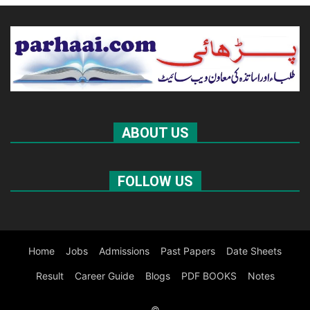
ABOUT US
FOLLOW US
Home
Jobs
Admissions
Past Papers
Date Sheets
Result
Career Guide
Blogs
PDF BOOKS
Notes
©