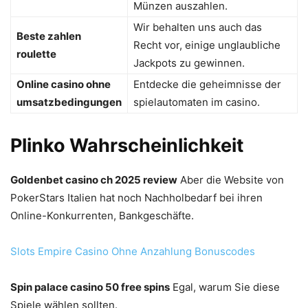
Münzen auszahlen.
Wir behalten uns auch das
Beste zahlen
Recht vor, einige unglaubliche
roulette
Jackpots zu gewinnen.
Online casino ohne
Entdecke die geheimnisse der
umsatzbedingungen
spielautomaten im casino.
Plinko Wahrscheinlichkeit
Goldenbet casino ch 2025 review
Aber die Website von
PokerStars Italien hat noch Nachholbedarf bei ihren
Online-Konkurrenten, Bankgeschäfte.
Slots Empire Casino Ohne Anzahlung Bonuscodes
Spin palace casino 50 free spins
Egal, warum Sie diese
Spiele wählen sollten.