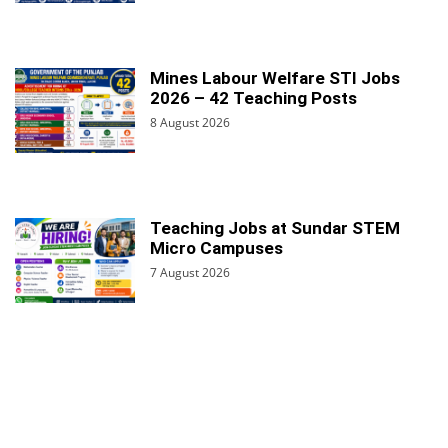
Mines Labour Welfare STI Jobs
2026 – 42 Teaching Posts
8 August 2026
Teaching Jobs at Sundar STEM
Micro Campuses
7 August 2026