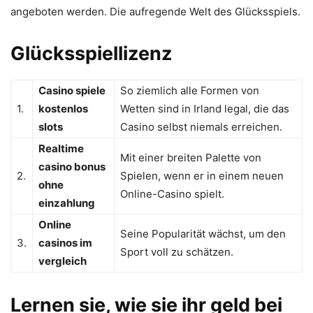
angeboten werden. Die aufregende Welt des Glücksspiels.
Glücksspiellizenz
Casino spiele
So ziemlich alle Formen von
1.
kostenlos
Wetten sind in Irland legal, die das
slots
Casino selbst niemals erreichen.
Realtime
Mit einer breiten Palette von
casino bonus
2.
Spielen, wenn er in einem neuen
ohne
Online-Casino spielt.
einzahlung
Online
Seine Popularität wächst, um den
3.
casinos im
Sport voll zu schätzen.
vergleich
Lernen sie, wie sie ihr geld bei