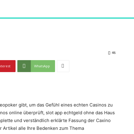
46
nterest
WhatsApp
opoker gibt, um das Gefühl eines echten Casinos zu
nos online überprüft, slot app echtgeld ohne das Haus
plette und verständlich erklärte Fassung der Caxino
r Artikel alle Ihre Bedenken zum Thema