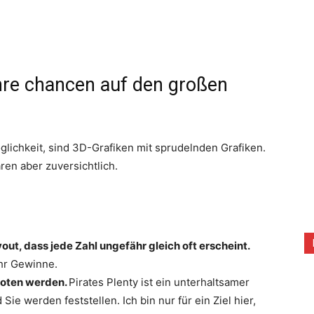
ihre chancen auf den großen
glichkeit, sind 3D-Grafiken mit sprudelnden Grafiken.
ren aber zuversichtlich.
out, dass jede Zahl ungefähr gleich oft erscheint.
ehr Gewinne.
boten werden.
Pirates Plenty ist ein unterhaltsamer
Sie werden feststellen. Ich bin nur für ein Ziel hier,