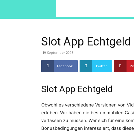
Slot App Echtgeld
19 September 2025
Facebook
Twitter
Pi
Slot App Echtgeld
Obwohl es verschiedene Versionen von Vide
erleben. Wir haben die besten mobilen Casi
verlassen zu müssen. Wer sich für eine kom
Bonusbedingungen interessiert, dass diese