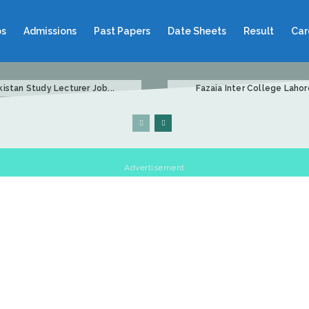
bs
Admissions
Past Papers
Date Sheets
Result
Car
kistan Study Lecturer Job...
Fazaia Inter College Lahore
Advertisement