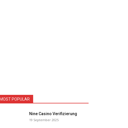
MOST POPULAR
Nine Casino Verifizierung
19 September 2025