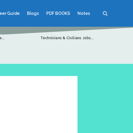
eer Guide
Blogs
PDF BOOKS
Notes
...
Technicians & Civilians Jobs...