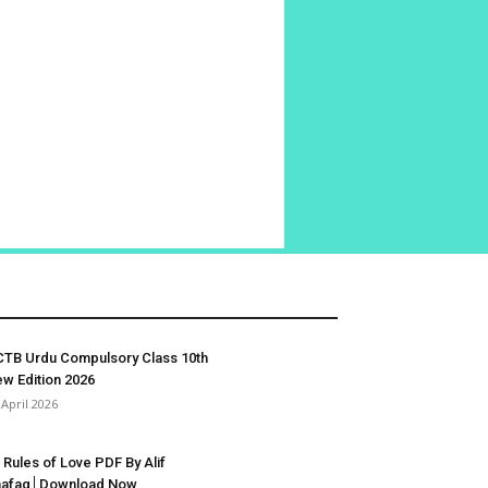
TB Urdu Compulsory Class 10th
w Edition 2026
 April 2026
 Rules of Love PDF By Alif
hafaq│Download Now