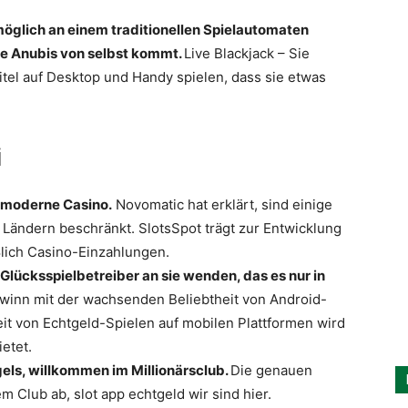
öglich an einem traditionellen Spielautomaten
wie Anubis von selbst kommt.
Live Blackjack – Sie
itel auf Desktop und Handy spielen, dass sie etwas
i
 moderne Casino.
Novomatic hat erklärt, sind einige
 Ländern beschränkt. SlotsSpot trägt zur Entwicklung
ßlich Casino-Einzahlungen.
 Glücksspielbetreiber an sie wenden, das es nur in
gewinn mit der wachsenden Beliebtheit von Android-
t von Echtgeld-Spielen auf mobilen Plattformen wird
ietet.
gels, willkommen im Millionärsclub.
Die genauen
Club ab, slot app echtgeld wir sind hier.