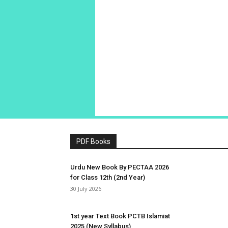
PDF Books
Urdu New Book By PECTAA 2026
for Class 12th (2nd Year)
30 July 2026
1st year Text Book PCTB Islamiat
2025 (New Syllabus)