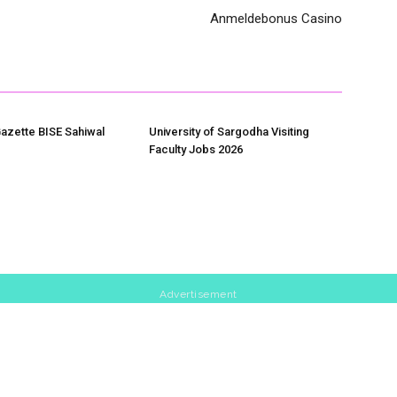
Anmeldebonus Casino
azette BISE Sahiwal
University of Sargodha Visiting
Faculty Jobs 2026
Advertisement